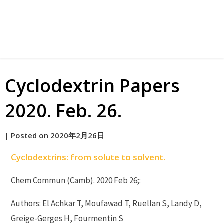
Cyclodextrin Papers
2020. Feb. 26.
by
|
Posted on
2020年2月26日
原
Cyclodextrins: from solute to solvent.
Chem Commun (Camb). 2020 Feb 26;:
Authors: El Achkar T, Moufawad T, Ruellan S, Landy D,
Greige-Gerges H, Fourmentin S