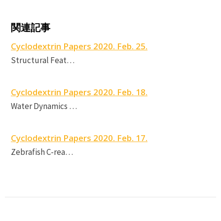
C
c
関連記事
P
Cyclodextrin Papers 2020. Feb. 25.
Structural Feat…
s
Cyclodextrin Papers 2020. Feb. 18.
Water Dynamics …
Cyclodextrin Papers 2020. Feb. 17.
Zebrafish C-rea…