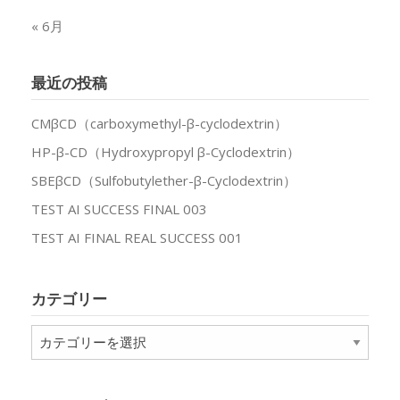
« 6月
最近の投稿
CMβCD（carboxymethyl-β-cyclodextrin）
HP-β-CD（Hydroxypropyl β-Cyclodextrin）
SBEβCD（Sulfobutylether-β-Cyclodextrin）
TEST AI SUCCESS FINAL 003
TEST AI FINAL REAL SUCCESS 001
カテゴリー
カ
テ
ゴ
リ