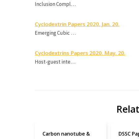
Inclusion Compl…
Cyclodextrin Papers 2020. Jan. 20.
Emerging Cubic …
Cyclodextrins Papers 2020. May. 20.
Host-guest inte…
Rela
Carbon nanotube &
DSSC Pa