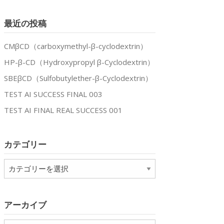
n
最近の投稿
xtrin
CMβCD（carboxymethyl-β-cyclodextrin）
cent
HP-β-CD（Hydroxypropyl β-Cyclodextrin）
SBEβCD（Sulfobutylether-β-Cyclodextrin）
TEST AI SUCCESS FINAL 003
TEST AI FINAL REAL SUCCESS 001
カテゴリー
カ
テ
ゴ
リ
アーカイブ
ー