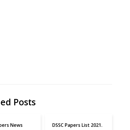
究
Commu
cyclode
fluores
Papers
ted Posts
pers News
DSSC Papers List 2021.