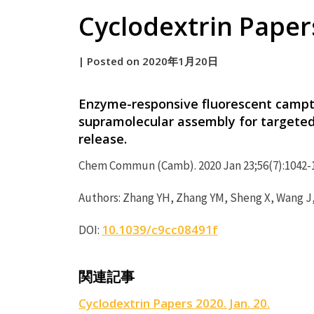
Cyclodextrin Papers
by
|
Posted on
2020年1月20日
原
Enzyme-responsive fluorescent campt
supramolecular assembly for targeted 
release.
Chem Commun (Camb). 2020 Jan 23;56(7):1042-
Authors: Zhang YH, Zhang YM, Sheng X, Wang J,
10.1039/c9cc08491f
DOI:
関連記事
Cyclodextrin Papers 2020. Jan. 20.