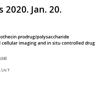
 2020. Jan. 20.
othecin prodrug/polysaccharide
cellular imaging and in situ controlled drug
1045
 Liu Y
Cyclode
Cavity
研
Chem