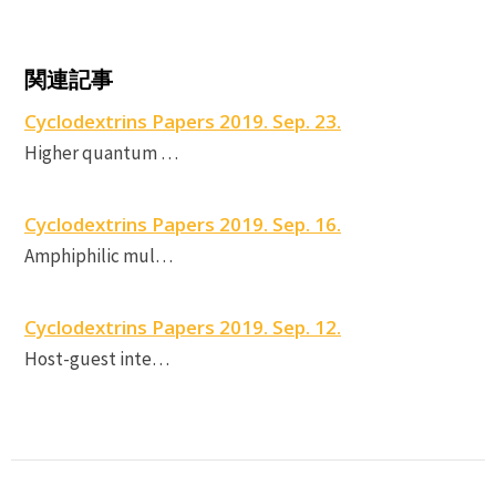
C
関連記事
Cyclodextrins Papers 2019. Sep. 23.
c
Higher quantum …
P
Cyclodextrins Papers 2019. Sep. 16.
Amphiphilic mul…
Cyclodextrins Papers 2019. Sep. 12.
Host-guest inte…