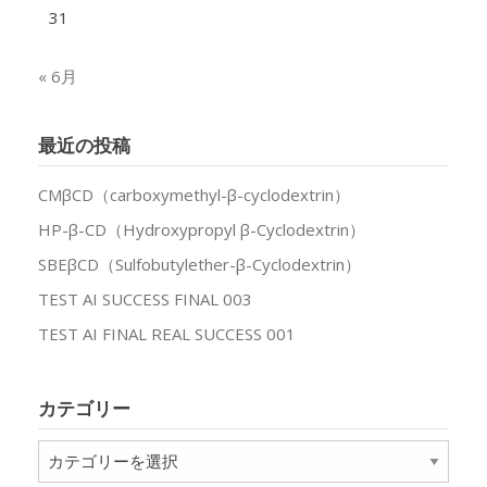
31
« 6月
最近の投稿
CMβCD（carboxymethyl-β-cyclodextrin）
HP-β-CD（Hydroxypropyl β-Cyclodextrin）
SBEβCD（Sulfobutylether-β-Cyclodextrin）
TEST AI SUCCESS FINAL 003
TEST AI FINAL REAL SUCCESS 001
カテゴリー
カ
テ