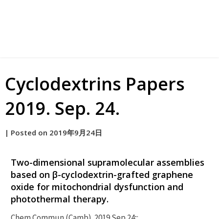
Cyclodextrins Papers
2019. Sep. 24.
by
|
Posted on
2019年9月24日
原
Two-dimensional supramolecular assemblies
based on β-cyclodextrin-grafted graphene
oxide for mitochondrial dysfunction and
photothermal therapy.
Chem Commun (Camb). 2019 Sep 24;: