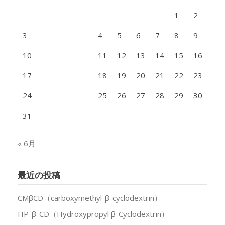
1
2
3
4
5
6
7
8
9
10
11
12
13
14
15
16
17
18
19
20
21
22
23
24
25
26
27
28
29
30
31
« 6月
最近の投稿
CMβCD（carboxymethyl-β-cyclodextrin）
HP-β-CD（Hydroxypropyl β-Cyclodextrin）