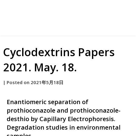
Cyclodextrins Papers
2021. May. 18.
by
|
Posted on
2021年5月18日
原
Enantiomeric separation of
prothioconazole and prothioconazole-
desthio by Capillary Electrophoresis.
Degradation studies in environmental
samples