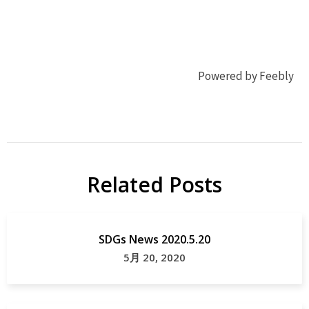
Powered by Feebly
Cyclodextrin
cyclodextrin
研
J
究
Chromatogr
Related Posts
A
Papers
SDGs News 2020.5.20
5月 20, 2020