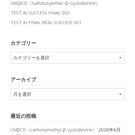
SBEβCD（Sulfobutylether-β-Cyclodextrin）
TEST AI SUCCESS FINAL 003
TEST AI FINAL REAL SUCCESS 001
カテゴリー
カ
テ
ゴ
リ
アーカイブ
ー
ア
ー
カ
イ
最近の投稿
ブ
CMβCD（carboxymethyl-β-cyclodextrin）
2026年6月