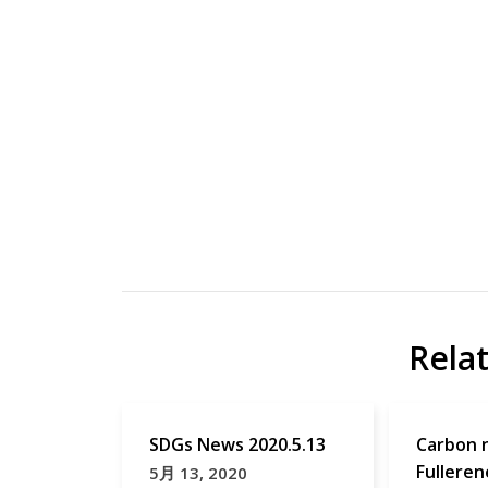
Cyclodextrin
cyclodextrin
研
Macromol
究
Rapid
Rela
Commun
Papers
SDGs News 2020.5.13
Carbon 
Fulleren
5月 13, 2020