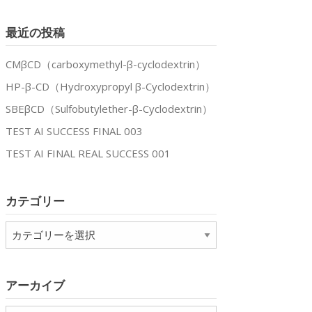
最近の投稿
CMβCD（carboxymethyl-β-cyclodextrin）
HP-β-CD（Hydroxypropyl β-Cyclodextrin）
SBEβCD（Sulfobutylether-β-Cyclodextrin）
TEST AI SUCCESS FINAL 003
TEST AI FINAL REAL SUCCESS 001
カテゴリー
カ
テ
ゴ
リ
アーカイブ
ー