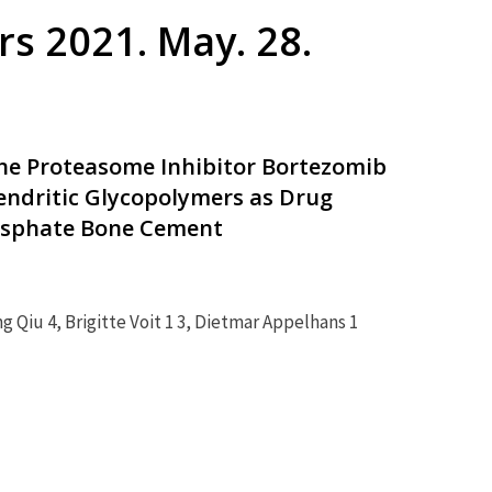
rs 2021. May. 28.
he Proteasome Inhibitor Bortezomib
ndritic Glycopolymers as Drug
osphate Bone Cement
g Qiu 4, Brigitte Voit 1 3, Dietmar Appelhans 1