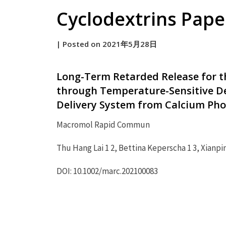
Cyclodextrins Pape
by
|
Posted on
2021年5月28日
原
Long-Term Retarded Release for t
through Temperature-Sensitive De
Delivery System from Calcium Ph
Macromol Rapid Commun
Thu Hang Lai 1 2, Bettina Keperscha 1 3, Xianpin
DOI: 10.1002/marc.202100083