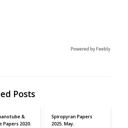
Powered by Feebly
ted Posts
nanotube &
Spiropyran Papers
e Papers 2020.
2025. May.