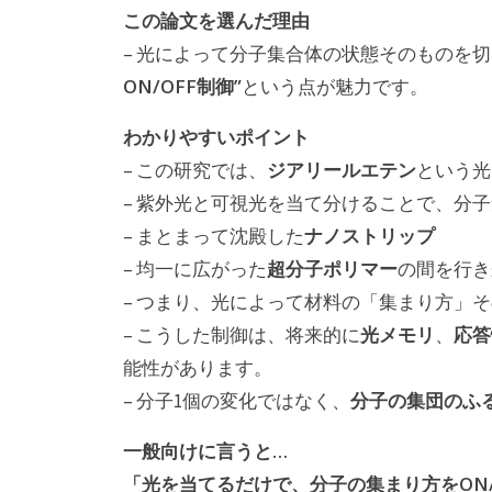
この論文を選んだ理由
– 光によって分子集合体の状態そのものを
ON/OFF制御”
という点が魅力です。
わかりやすいポイント
ジアリールエテン
– この研究では、
という光
– 紫外光と可視光を当て分けることで、分
ナノストリップ
– まとまって沈殿した
超分子ポリマー
– 均一に広がった
の間を行き
– つまり、光によって材料の「集まり方」
光メモリ
応答
– こうした制御は、将来的に
、
能性があります。
分子の集団のふ
– 分子1個の変化ではなく、
一般向けに言うと…
「光を当てるだけで、分子の集まり方をON