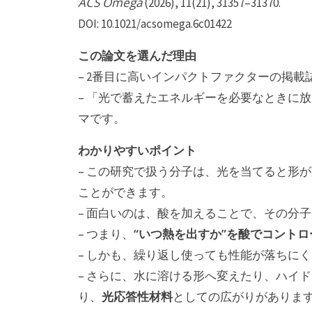
ACS Omega
(2026), 11(21), 31357–31370.
DOI: 10.1021/acsomega.6c01422
この論文を選んだ理由
– 2番目に高いインパクトファクターの掲載
– 「光で蓄えたエネルギーを必要なときに
マです。
わかりやすいポイント
– この研究で扱う分子は、光を当てると形
ことができます。
– 面白いのは、酸を加えることで、その分
“いつ熱を出すか”を酸でコントロ
– つまり、
– しかも、繰り返し使っても性能が落ちに
– さらに、水に溶ける形へ変えたり、ハイ
光応答性材料
り、
としての広がりがありま