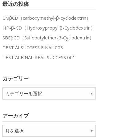
最近の投稿
CMβCD（carboxymethyl-β-cyclodextrin）
HP-β-CD（Hydroxypropyl β-Cyclodextrin）
SBEβCD（Sulfobutylether-β-Cyclodextrin）
TEST AI SUCCESS FINAL 003
TEST AI FINAL REAL SUCCESS 001
カテゴリー
カ
テ
ゴ
リ
アーカイブ
ー
ア
ー