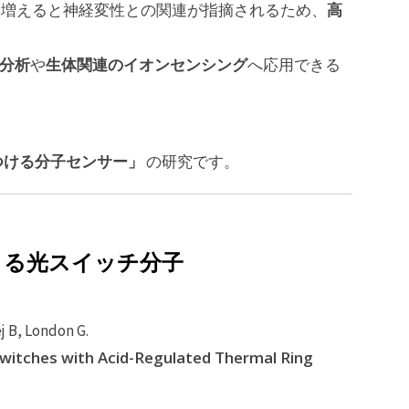
高
常に増えると神経変性との関連が指摘されるため、
分析
生体関連のイオンセンシング
や
へ応用できる
つける分子センサー」
の研究です。
できる光スイッチ分子
j B, London G.
witches with Acid-Regulated Thermal Ring