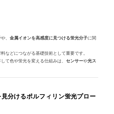
子
金属イオンを高感度に見つける蛍光分子
や、
に関
材料などにつながる基礎技術として重要です。
センサー
光ス
答して色や蛍光を変える仕組みは、
や
i²⁺を見分けるポルフィリン蛍光プロー