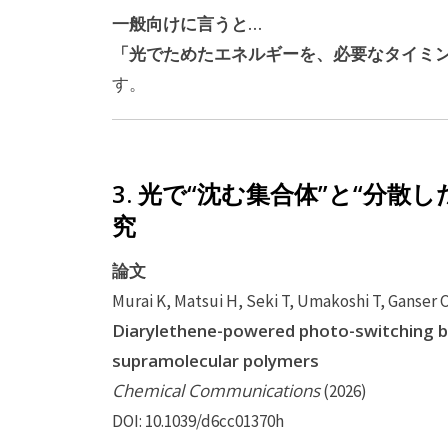
一般向けに言うと…
「光でためたエネルギーを、必要なタイミ
す。
3. 光で“沈む集合体”と“分
究
論文
Murai K, Matsui H, Seki T, Umakoshi T, Ganser C,
Diarylethene-powered photo-switching b
supramolecular polymers
Chemical Communications
(2026)
DOI: 10.1039/d6cc01370h