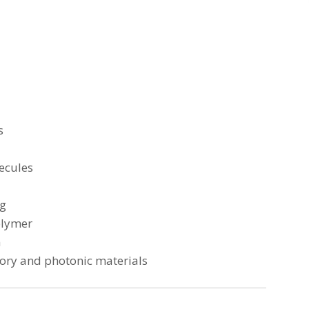
s
cules
g
lymer
n
and photonic materials