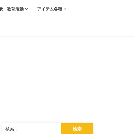
献・教育活動
アイテム各種
検
索: