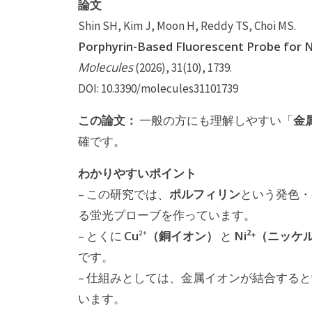
論文
Shin SH, Kim J, Moon H, Reddy TS, Choi MS.
Porphyrin-Based Fluorescent Probe for 
Molecules
(2026), 31(10), 1739.
DOI: 10.3390/molecules31101739
この論文：
金
一般の方にも理解しやすい「
確です。
わかりやすいポイント
ポルフィリン
– この研究では、
という発色・
る蛍光プローブを作っています。
Cu
（銅イオン）
Ni²⁺（ニッ
– とくに
²⁺
と
です。
– 仕組みとしては、金属イオンが結合する
います。