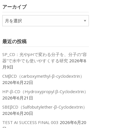
リ
アーカイブ
ー
ア
ー
カ
イ
最近の投稿
ブ
SP_CD：光やpHで変わる分子を、分子の“容
器”で水中でも使いやすくする研究
2026年8
月9日
CMβCD（carboxymethyl-β-cyclodextrin）
2026年6月22日
HP-β-CD（Hydroxypropyl β-Cyclodextrin）
2026年6月21日
SBEβCD（Sulfobutylether-β-Cyclodextrin）
2026年6月20日
TEST AI SUCCESS FINAL 003
2026年6月20