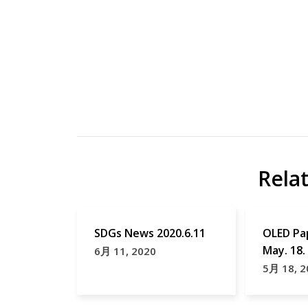
Transient
J Phys
absorption
Chem
B
研
Rela
究
Papers
Transient
absorption
SDGs News 2020.6.11
OLED Pa
May. 18.
6月 11, 2020
5月 18, 2