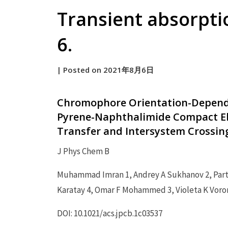
Transient absorpti
6.
by
|
Posted on
2021年8月6日
原
Chromophore Orientation-Depende
Pyrene-Naphthalimide Compact El
Transfer and Intersystem Crossin
J Phys Chem B
Muhammad Imran 1, Andrey A Sukhanov 2, Parth
Karatay 4, Omar F Mohammed 3, Violeta K Voro
DOI: 10.1021/acs.jpcb.1c03537