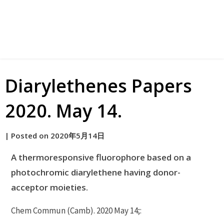
Diarylethenes Papers
2020. May 14.
by
|
Posted on
2020年5月14日
原
A thermoresponsive fluorophore based on a
photochromic diarylethene having donor-
acceptor moieties.
Chem Commun (Camb). 2020 May 14;: