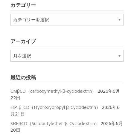
カテゴリー
カ
テ
ゴ
リ
アーカイブ
ー
ア
ー
カ
イ
最近の投稿
ブ
CMβCD（carboxymethyl-β-cyclodextrin）
2026年6月
22日
HP-β-CD（Hydroxypropyl β-Cyclodextrin）
2026年6
月21日
SBEβCD（Sulfobutylether-β-Cyclodextrin）
2026年6月
20日