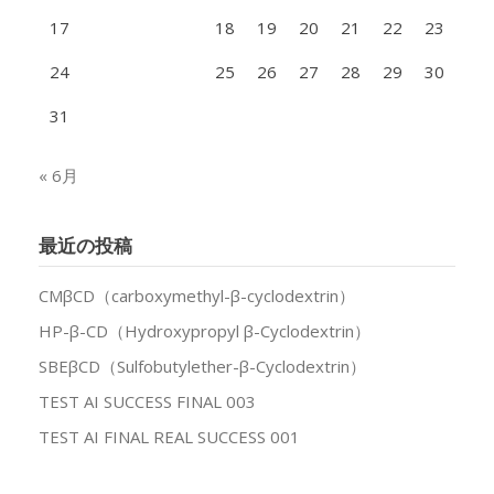
17
18
19
20
21
22
23
24
25
26
27
28
29
30
31
« 6月
最近の投稿
CMβCD（carboxymethyl-β-cyclodextrin）
HP-β-CD（Hydroxypropyl β-Cyclodextrin）
SBEβCD（Sulfobutylether-β-Cyclodextrin）
TEST AI SUCCESS FINAL 003
TEST AI FINAL REAL SUCCESS 001