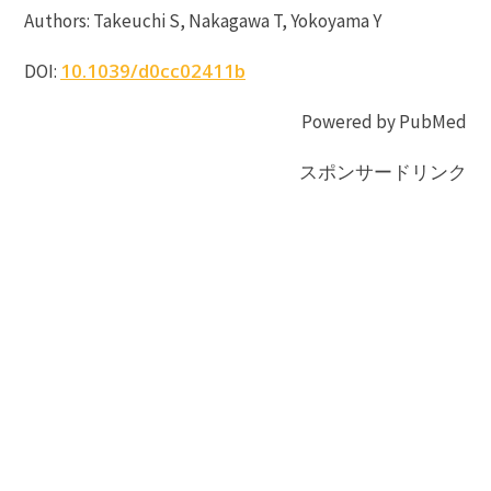
Authors: Takeuchi S, Nakagawa T, Yokoyama Y
10.1039/d0cc02411b
DOI:
Powered by PubMed
スポンサードリンク