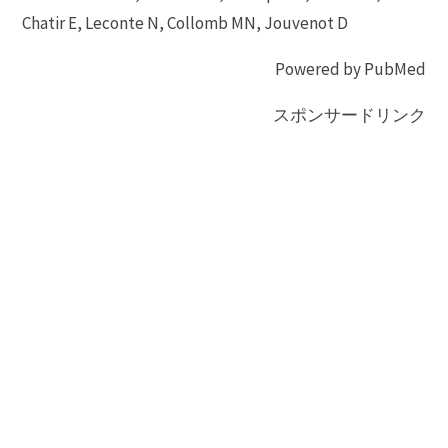
Chatir E, Leconte N, Collomb MN, Jouvenot D
Powered by PubMed
スポンサードリンク