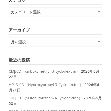
カ
テ
ゴ
リ
アーカイブ
ー
ア
ー
カ
イ
最近の投稿
ブ
CMβCD（carboxymethyl-β-cyclodextrin）
2026年6月
22日
HP-β-CD（Hydroxypropyl β-Cyclodextrin）
2026年6
月21日
SBEβCD（Sulfobutylether-β-Cyclodextrin）
2026年6月
20日