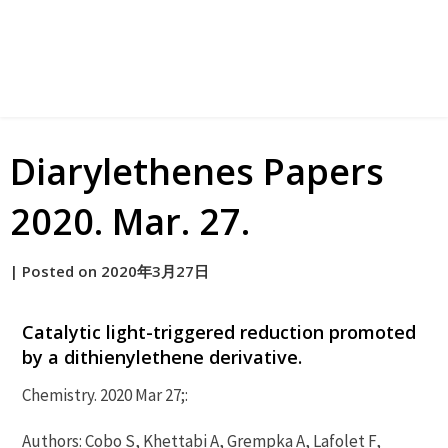
Diarylethenes Papers
2020. Mar. 27.
by
|
Posted on
2020年3月27日
原
Catalytic light-triggered reduction promoted
by a dithienylethene derivative.
Chemistry. 2020 Mar 27;:
Authors: Cobo S, Khettabi A, Grempka A, Lafolet F,