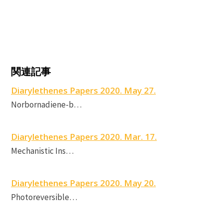
P
C
関連記事
r
D
Diarylethenes Papers 2020. May 27.
Norbornadiene-b…
P
p
Diarylethenes Papers 2020. Mar. 17.
Mechanistic Ins…
Diarylethenes Papers 2020. May 20.
Photoreversible…