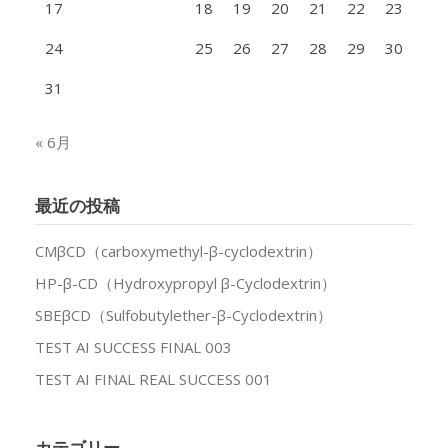
17
18
19
20
21
22
23
24
25
26
27
28
29
30
31
« 6月
最近の投稿
CMβCD（carboxymethyl-β-cyclodextrin）
HP-β-CD（Hydroxypropyl β-Cyclodextrin）
SBEβCD（Sulfobutylether-β-Cyclodextrin）
TEST AI SUCCESS FINAL 003
TEST AI FINAL REAL SUCCESS 001
カテゴリー