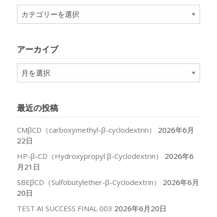
カ
テ
ゴ
リ
アーカイブ
ー
ア
ー
カ
イ
最近の投稿
ブ
CMβCD（carboxymethyl-β-cyclodextrin）
2026年6月
22日
HP-β-CD（Hydroxypropyl β-Cyclodextrin）
2026年6
月21日
SBEβCD（Sulfobutylether-β-Cyclodextrin）
2026年6月
20日
TEST AI SUCCESS FINAL 003
2026年6月20日