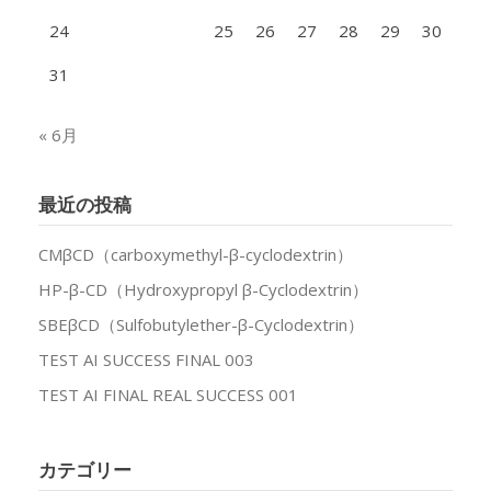
24
25
26
27
28
29
30
31
« 6月
最近の投稿
CMβCD（carboxymethyl-β-cyclodextrin）
HP-β-CD（Hydroxypropyl β-Cyclodextrin）
SBEβCD（Sulfobutylether-β-Cyclodextrin）
TEST AI SUCCESS FINAL 003
TEST AI FINAL REAL SUCCESS 001
カテゴリー