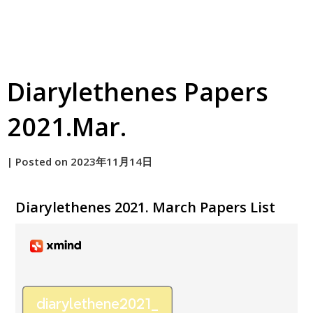
Diarylethenes Papers
2021.Mar.
by
|
Posted on
2023年11月14日
原
Diarylethenes 2021. March Papers List