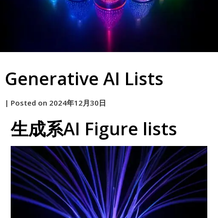
Generative AI Lists
by
|
Posted on
2024年12月30日
原
生成系AI Figure lists