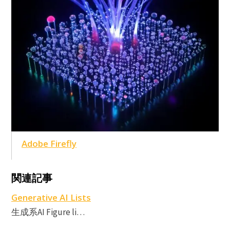
Adobe Firefly
A
A
関連記事
F
Generative AI Lists
生成系AI Figure li…