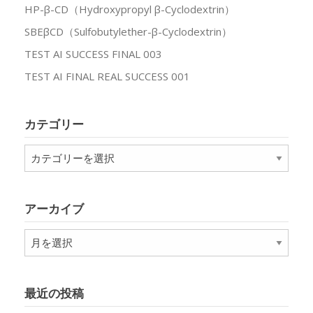
HP-β-CD（Hydroxypropyl β-Cyclodextrin）
SBEβCD（Sulfobutylether-β-Cyclodextrin）
TEST AI SUCCESS FINAL 003
TEST AI FINAL REAL SUCCESS 001
カテゴリー
カ
テ
ゴ
リ
アーカイブ
ー
ア
ー
カ
イ
最近の投稿
ブ