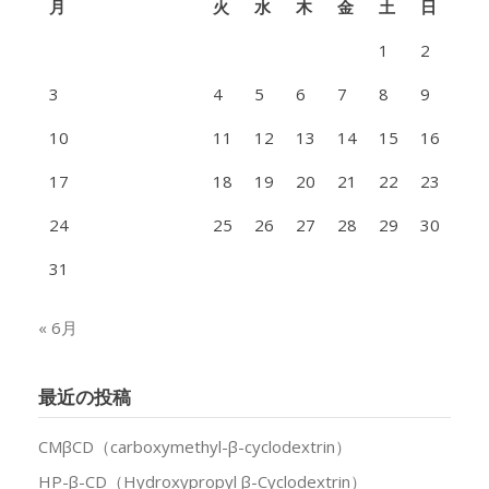
月
火
水
木
金
土
日
1
2
3
4
5
6
7
8
9
10
11
12
13
14
15
16
17
18
19
20
21
22
23
24
25
26
27
28
29
30
31
« 6月
最近の投稿
CMβCD（carboxymethyl-β-cyclodextrin）
HP-β-CD（Hydroxypropyl β-Cyclodextrin）