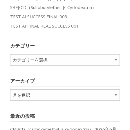
SBEβCD（Sulfobutylether-β-Cyclodextrin）
TEST AI SUCCESS FINAL 003
TEST AI FINAL REAL SUCCESS 001
カテゴリー
カ
テ
ゴ
リ
アーカイブ
ー
ア
ー
カ
イ
最近の投稿
ブ
CMβCD（carboxymethyl-β-cyclodextrin）
2026年6月