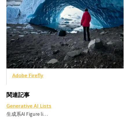
Adobe Firefly
A
A
関連記事
F
Generative AI Lists
生成系AI Figure li…