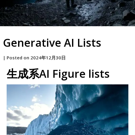
Generative AI Lists
by
|
Posted on
2024年12月30日
原
生成系AI Figure lists