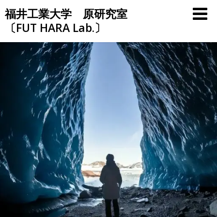
Skip
福井工業大学 原研究室
to
〔FUT HARA Lab.〕
content