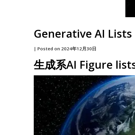
Generative AI Lists
by
|
Posted on
2024年12月30日
原
生成系AI Figure li