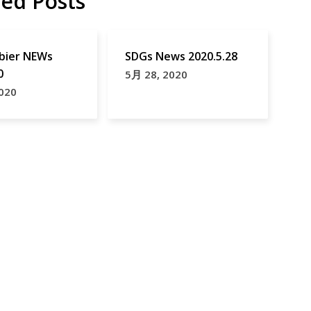
ted Posts
ier NEWs
SDGs News 2020.5.28
0
5月 28, 2020
020