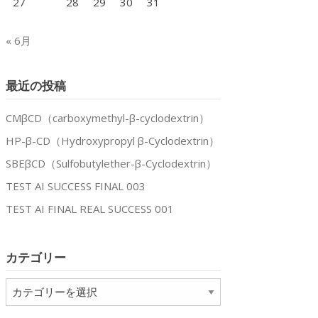
27
28
29
30
31
« 6月
最近の投稿
CMβCD（carboxymethyl-β-cyclodextrin）
HP-β-CD（Hydroxypropyl β-Cyclodextrin）
SBEβCD（Sulfobutylether-β-Cyclodextrin）
TEST AI SUCCESS FINAL 003
TEST AI FINAL REAL SUCCESS 001
カテゴリー
カ
テ
ゴ