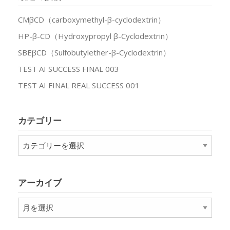
CMβCD（carboxymethyl-β-cyclodextrin）
HP-β-CD（Hydroxypropyl β-Cyclodextrin）
SBEβCD（Sulfobutylether-β-Cyclodextrin）
TEST AI SUCCESS FINAL 003
TEST AI FINAL REAL SUCCESS 001
カテゴリー
カ
テ
ゴ
リ
アーカイブ
ー
ア
ー
カ