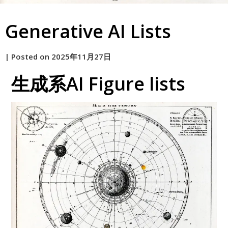
Generative AI Lists
by
|
Posted on
2025年11月27日
原
生成系AI Figure lists