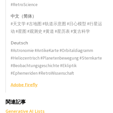
#RetroScience
中文（简体）
#天文学 #古地图 #轨道示意图 #日心模型 #行星运
动 #星图 #观测史 #黄道 #星历表 #复古科学
Deutsch
#Astronomie #AntikeKarte #Orbitaldiagramm
#Heliozentrisch #Planetenbewegung #Sternkarte
#Beobachtungsgeschichte #Ekliptik
#Ephemeriden #RetroWissenschaft
Adobe Firefly
A
A
関連記事
F
Generative AI Lists