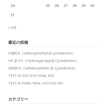
24
25
26
27
28
29
30
31
« 6月
最近の投稿
CMβCD（carboxymethyl-β-cyclodextrin）
HP-β-CD（Hydroxypropyl β-Cyclodextrin）
SBEβCD（Sulfobutylether-β-Cyclodextrin）
TEST AI SUCCESS FINAL 003
TEST AI FINAL REAL SUCCESS 001
カテゴリー