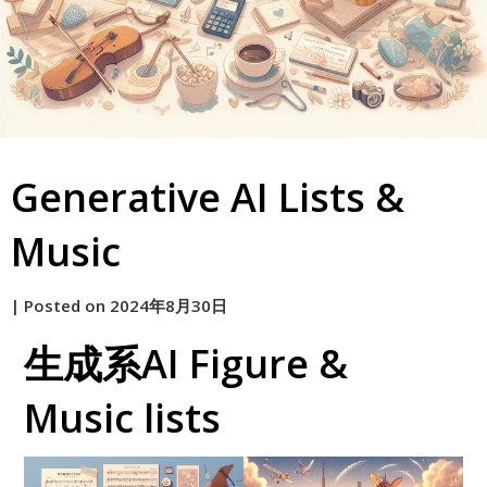
Generative AI Lists &
Music
by
|
Posted on
2024年8月30日
原
生成系AI Figure &
Music lists