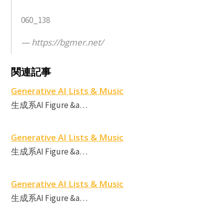
060_138
https://bgmer.net/
A
A
関連記事
M
F
Generative AI Lists & Music
生成系AI Figure &a…
M
Generative AI Lists & Music
生成系AI Figure &a…
Generative AI Lists & Music
生成系AI Figure &a…