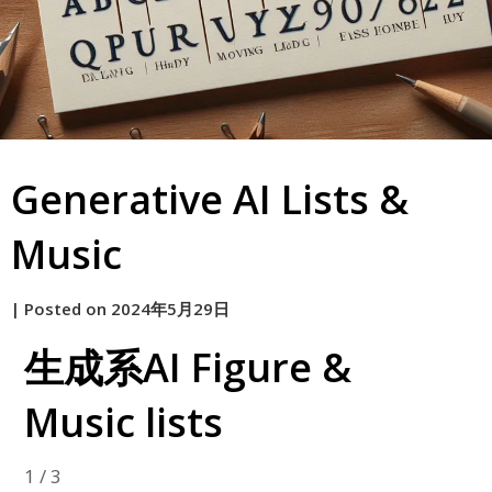
Generative AI Lists &
Music
by
|
Posted on
2024年5月29日
原
生成系AI Figure &
Music lists
1 / 3