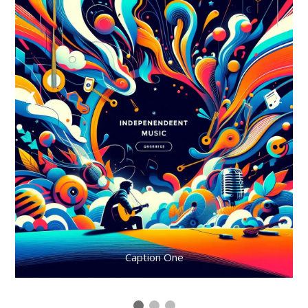
❮
❯
Caption One