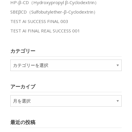
HP-β-CD（Hydroxypropyl β-Cyclodextrin）
SBEβCD（Sulfobutylether-β-Cyclodextrin）
TEST AI SUCCESS FINAL 003
TEST AI FINAL REAL SUCCESS 001
カテゴリー
カ
テ
ゴ
リ
アーカイブ
ー
ア
ー
カ
イ
最近の投稿
ブ