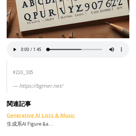
#210_105
https://bgmer.net/
A
A
関連記事
M
F
Generative AI Lists & Music
生成系AI Figure &a…
M