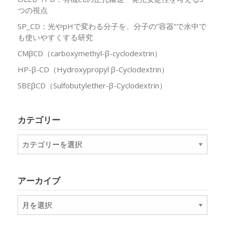
つの視点
SP_CD：光やpHで変わる分子を、分子の“容器”で水中で
も使いやすくする研究
CMβCD（carboxymethyl-β-cyclodextrin）
HP-β-CD（Hydroxypropyl β-Cyclodextrin）
SBEβCD（Sulfobutylether-β-Cyclodextrin）
カテゴリー
カ
テ
ゴ
リ
アーカイブ
ー
ア
ー
カ