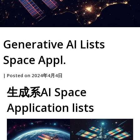
Generative AI Lists
Space Appl.
by
|
Posted on
2024年4月4日
原
生成系AI Space
Application lists