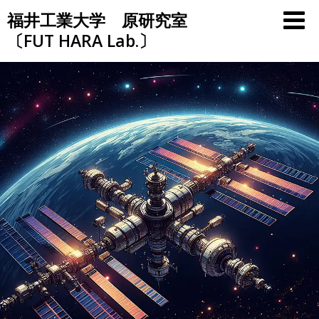
Skip
福井工業大学 原研究室
to
〔FUT HARA Lab.〕
content