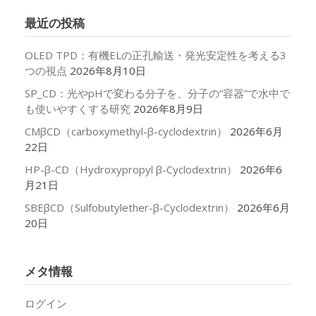
イ
最近の投稿
ブ
OLED TPD：有機ELの正孔輸送・発光安定性を考える3
つの視点
2026年8月10日
SP_CD：光やpHで変わる分子を、分子の“容器”で水中で
も使いやすくする研究
2026年8月9日
CMβCD（carboxymethyl-β-cyclodextrin）
2026年6月
22日
HP-β-CD（Hydroxypropyl β-Cyclodextrin）
2026年6
月21日
SBEβCD（Sulfobutylether-β-Cyclodextrin）
2026年6月
20日
メタ情報
ログイン