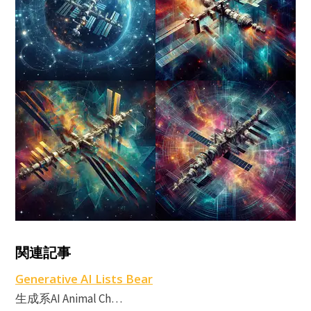
F
関連記事
M
Generative AI Lists Bear
生成系AI Animal Ch…