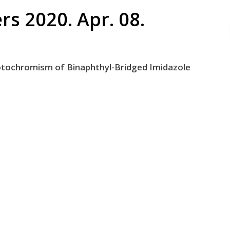
s 2020. Apr. 08.
otochromism of Binaphthyl-Bridged Imidazole
Photoc
Papers
reactio
Photoc
研