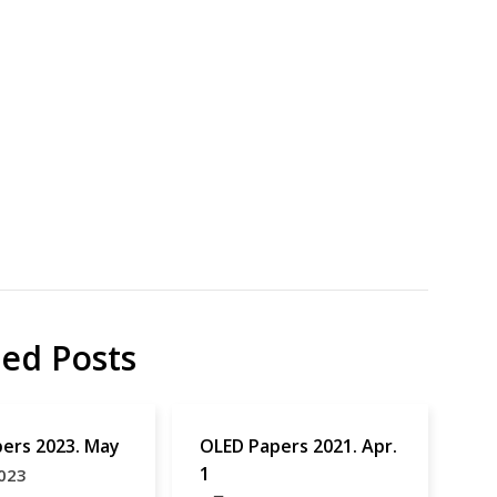
究
ted Posts
pers 2023. May
OLED Papers 2021. Apr.
1
023