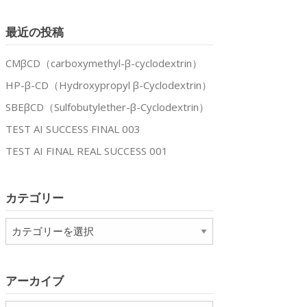
最近の投稿
CMβCD（carboxymethyl-β-cyclodextrin）
HP-β-CD（Hydroxypropyl β-Cyclodextrin）
SBEβCD（Sulfobutylether-β-Cyclodextrin）
TEST AI SUCCESS FINAL 003
TEST AI FINAL REAL SUCCESS 001
カテゴリー
カ
テ
ゴ
リ
アーカイブ
ー