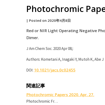
Photochromic Paper
by
|
Posted on
2020年4月8日
原
Red or NIR Light Operating Negative Ph
Dimer.
J Am Chem Soc. 2020 Apr 08;:
Authors: Kometani A, Inagaki Y, Mutoh K, Abe J
10.1021/jacs.0c02455
DOI:
関連記事
Photochromic Papers 2020. Apr. 27.
Photochromic Fr…