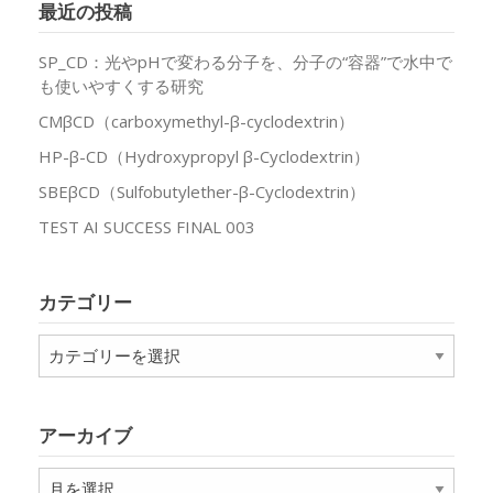
最近の投稿
SP_CD：光やpHで変わる分子を、分子の“容器”で水中で
も使いやすくする研究
CMβCD（carboxymethyl-β-cyclodextrin）
HP-β-CD（Hydroxypropyl β-Cyclodextrin）
SBEβCD（Sulfobutylether-β-Cyclodextrin）
TEST AI SUCCESS FINAL 003
カテゴリー
カ
テ
ゴ
リ
アーカイブ
ー
ア