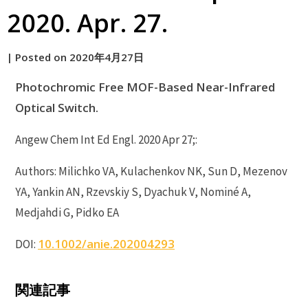
2020. Apr. 27.
by
|
Posted on
2020年4月27日
原
Photochromic Free MOF-Based Near-Infrared
Optical Switch.
Angew Chem Int Ed Engl. 2020 Apr 27;:
Authors: Milichko VA, Kulachenkov NK, Sun D, Mezenov
YA, Yankin AN, Rzevskiy S, Dyachuk V, Nominé A,
Medjahdi G, Pidko EA
10.1002/anie.202004293
DOI:
P
関連記事
r