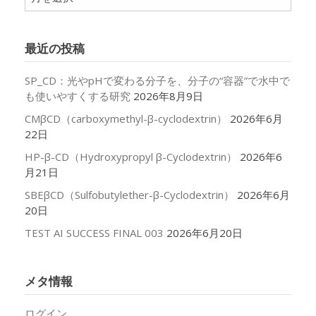
ー
カ
イ
最近の投稿
ブ
SP_CD：光やpHで変わる分子を、分子の“容器”で水中で
も使いやすくする研究
2026年8月9日
CMβCD（carboxymethyl-β-cyclodextrin）
2026年6月
22日
HP-β-CD（Hydroxypropyl β-Cyclodextrin）
2026年6
月21日
SBEβCD（Sulfobutylether-β-Cyclodextrin）
2026年6月
20日
TEST AI SUCCESS FINAL 003
2026年6月20日
メタ情報
ログイン