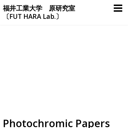
Skip
福井工業大学 原研究室
to
〔FUT HARA Lab.〕
content
Photochromic Papers