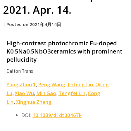
2021. Apr. 14.
by
|
Posted on
2021年4月14日
原
High-contrast photochromic Eu-doped
K0.5Na0.5NbO3ceramics with prominent
pellucidity
Dalton Trans
Yang Zhou
1
Peng Wang
Jinfeng Lin
Qiling
,
,
,
Lu
Xiao Wu
Min Gao
Tengfei Lin
Cong
,
,
,
,
Lin
Xinghua Zheng
,
DOI:
10.1039/d1dt00467k