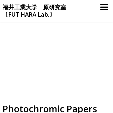
Skip
福井工業大学 原研究室
to
〔FUT HARA Lab.〕
content
Photochromic Papers