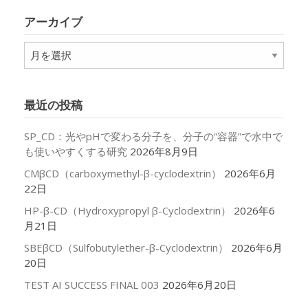
リ
アーカイブ
ー
ア
ー
カ
イ
最近の投稿
ブ
SP_CD：光やpHで変わる分子を、分子の“容器”で水中で
も使いやすくする研究
2026年8月9日
CMβCD（carboxymethyl-β-cyclodextrin）
2026年6月
22日
HP-β-CD（Hydroxypropyl β-Cyclodextrin）
2026年6
月21日
SBEβCD（Sulfobutylether-β-Cyclodextrin）
2026年6月
20日
TEST AI SUCCESS FINAL 003
2026年6月20日