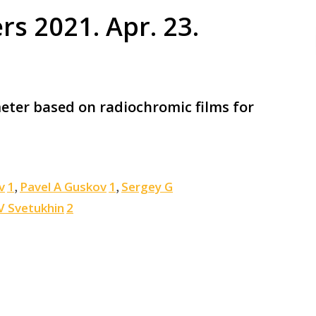
s 2021. Apr. 23.
meter based on radiochromic films for
v
1
Pavel A Guskov
1
Sergey G
,
,
V Svetukhin
2