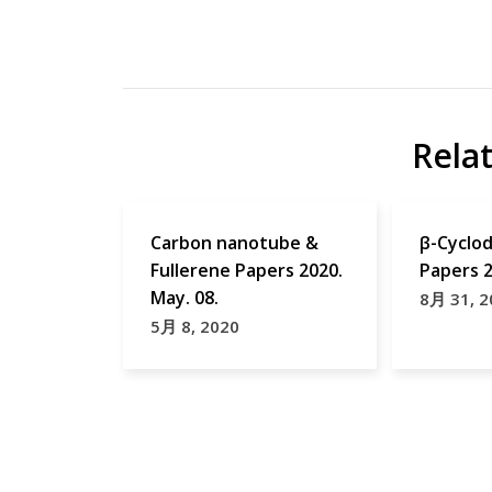
Photochromic
Med
reactions
Phys
研
Papers
Rela
究
Photochromic
Carbon nanotube &
β-Cyclod
Fullerene Papers 2020.
Papers 
May. 08.
8月 31, 2
5月 8, 2020