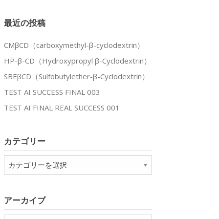
最近の投稿
CMβCD（carboxymethyl-β-cyclodextrin）
HP-β-CD（Hydroxypropyl β-Cyclodextrin）
SBEβCD（Sulfobutylether-β-Cyclodextrin）
TEST AI SUCCESS FINAL 003
TEST AI FINAL REAL SUCCESS 001
カテゴリー
カ
テ
ゴ
リ
アーカイブ
ー