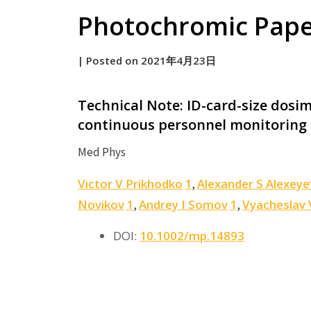
Photochromic Paper
by
|
Posted on
2021年4月23日
原
Technical Note: ID-card-size dosi
continuous personnel monitoring
Med Phys
Victor V Prikhodko
1
Alexander S Alexeye
,
Novikov
1
Andrey I Somov
1
Vyacheslav 
,
,
DOI:
10.1002/mp.14893