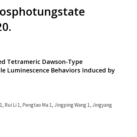
osphotungstate
20.
ed Tetrameric Dawson-Type
le Luminescence Behaviors Induced by
1, Rui Li 1, Pengtao Ma 1, Jingping Wang 1, Jingyang