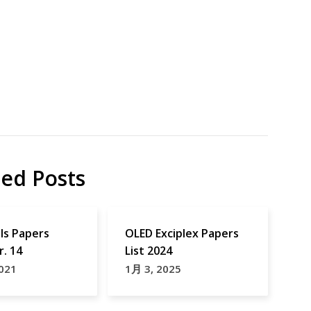
ted Posts
lls Papers
OLED Exciplex Papers
r. 14
List 2024
021
1月 3, 2025