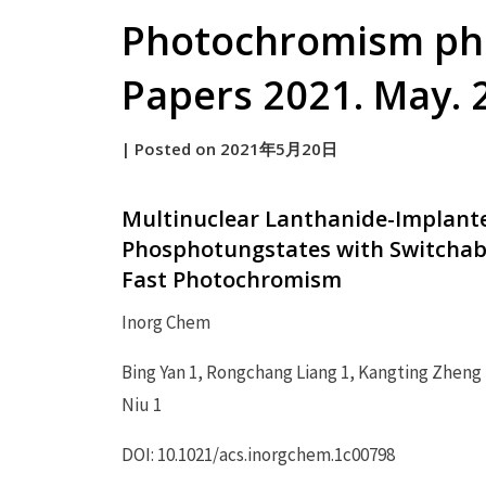
Photochromism ph
Papers 2021. May. 
by
|
Posted on
2021年5月20日
原
Multinuclear Lanthanide-Implant
Phosphotungstates with Switchab
Fast Photochromism
Inorg Chem
Bing Yan 1, Rongchang Liang 1, Kangting Zheng 
Niu 1
DOI: 10.1021/acs.inorgchem.1c00798