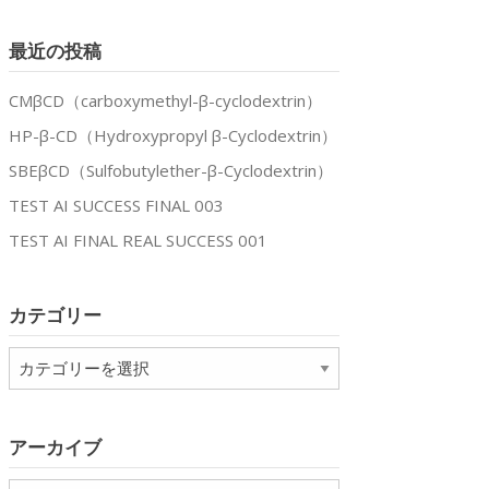
最近の投稿
CMβCD（carboxymethyl-β-cyclodextrin）
HP-β-CD（Hydroxypropyl β-Cyclodextrin）
SBEβCD（Sulfobutylether-β-Cyclodextrin）
TEST AI SUCCESS FINAL 003
TEST AI FINAL REAL SUCCESS 001
カテゴリー
カ
テ
ゴ
リ
アーカイブ
ー