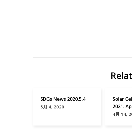
Photochromic
Inorg
reactions
Chem
研
Papers
Rela
究
phosphotungstate
Photochromism
SDGs News 2020.5.4
Solar Ce
2021. Ap
5月 4, 2020
Photoswitch
4月 14, 2