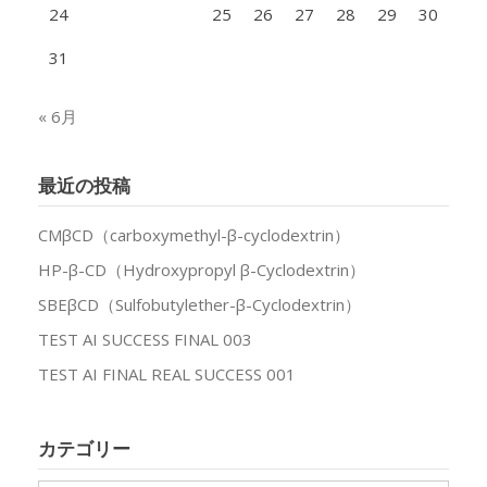
24
25
26
27
28
29
30
31
« 6月
最近の投稿
CMβCD（carboxymethyl-β-cyclodextrin）
HP-β-CD（Hydroxypropyl β-Cyclodextrin）
SBEβCD（Sulfobutylether-β-Cyclodextrin）
TEST AI SUCCESS FINAL 003
TEST AI FINAL REAL SUCCESS 001
カテゴリー