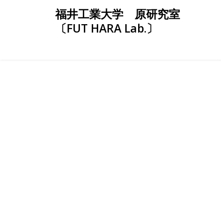
Skip
福井工業大学 原研究室
to
〔FUT HARA Lab.〕
content