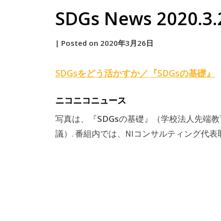
SDGs News 2020.3.
by
|
Posted on
2020年3月26日
原
SDGs
をどう活かすか／『
SDGs
の基礎』
ニコニコニュース
SDGs
写真は、『
の基礎』（学校法人先端教
議）. 番組内では、NIコンサルティング代表