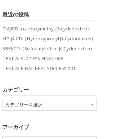
最近の投稿
CMβCD（carboxymethyl-β-cyclodextrin）
HP-β-CD（Hydroxypropyl β-Cyclodextrin）
SBEβCD（Sulfobutylether-β-Cyclodextrin）
TEST AI SUCCESS FINAL 003
TEST AI FINAL REAL SUCCESS 001
カテゴリー
カ
テ
ゴ
リ
アーカイブ
ー