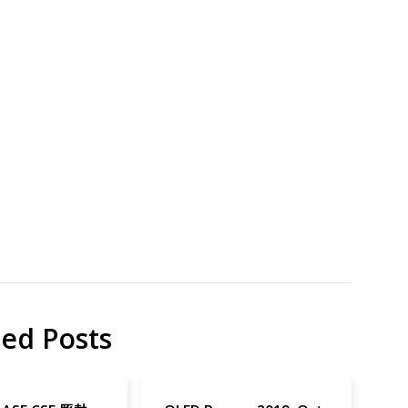
域
礎
貢
献
研
究
ted Posts