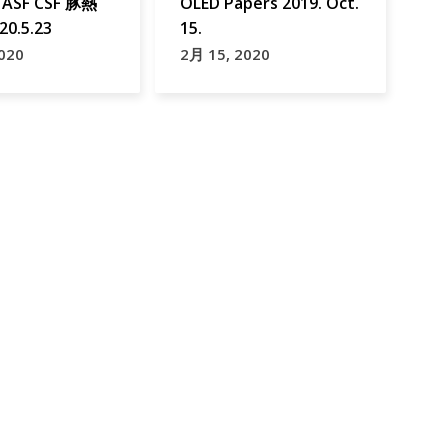
SF CSF 豚熱
OLED Papers 2019. Oct.
20.5.23
15.
020
2月 15, 2020