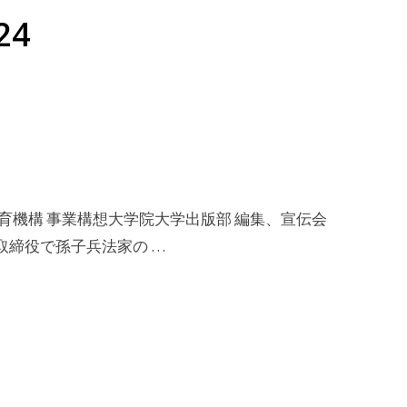
24
育機構 事業構想大学院大学出版部 編集、宣伝会
取締役で孫子兵法家の …