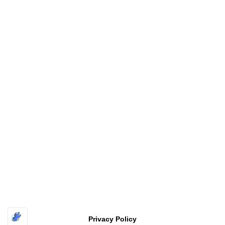
Copyright
福井工業大学 原研究室〔FUT HARA Lab.〕
All rights
reserved
| Powered by
Superbthemes.com
Privacy Policy