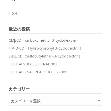
« 6月
最近の投稿
CMβCD（carboxymethyl-β-cyclodextrin）
HP-β-CD（Hydroxypropyl β-Cyclodextrin）
SBEβCD（Sulfobutylether-β-Cyclodextrin）
TEST AI SUCCESS FINAL 003
TEST AI FINAL REAL SUCCESS 001
カテゴリー
カ
テ
ゴ