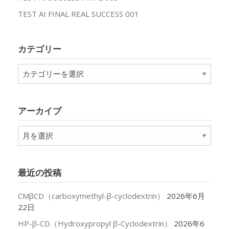
TEST AI FINAL REAL SUCCESS 001
カテゴリー
カ
テ
ゴ
リ
アーカイブ
ー
ア
ー
カ
イ
最近の投稿
ブ
CMβCD（carboxymethyl-β-cyclodextrin）
2026年6月
22日
HP-β-CD（Hydroxypropyl β-Cyclodextrin）
2026年6