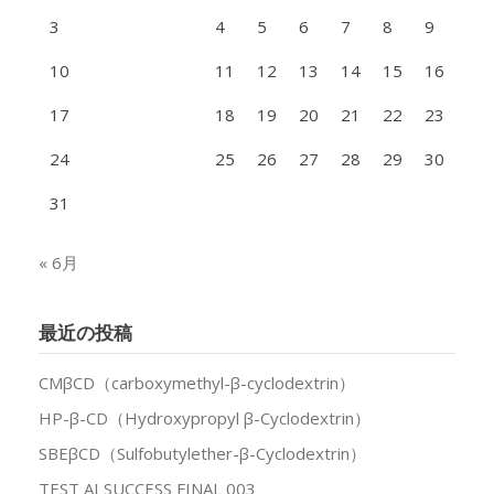
3
4
5
6
7
8
9
10
11
12
13
14
15
16
17
18
19
20
21
22
23
24
25
26
27
28
29
30
31
« 6月
最近の投稿
CMβCD（carboxymethyl-β-cyclodextrin）
HP-β-CD（Hydroxypropyl β-Cyclodextrin）
SBEβCD（Sulfobutylether-β-Cyclodextrin）
TEST AI SUCCESS FINAL 003