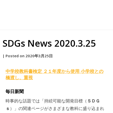
SDGs News 2020.3.25
by
|
Posted on
2020年3月25日
原
中学校教科書検定 ２１年度から使用 小学校との
橋渡し、重視
毎日新聞
ＳＤＧ
時事的な話題では「持続可能な開発目標（
ｓ
）」の関連ページがさまざまな教科に盛り込まれ