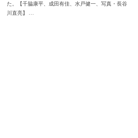
た。【千脇康平、成田有佳、水戸健一、写真・長谷
川直亮】 …