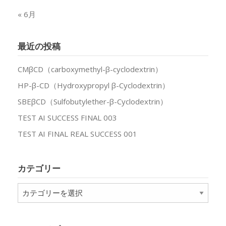
« 6月
最近の投稿
CMβCD（carboxymethyl-β-cyclodextrin）
HP-β-CD（Hydroxypropyl β-Cyclodextrin）
SBEβCD（Sulfobutylether-β-Cyclodextrin）
TEST AI SUCCESS FINAL 003
TEST AI FINAL REAL SUCCESS 001
カテゴリー
カ
テ
ゴ
リ