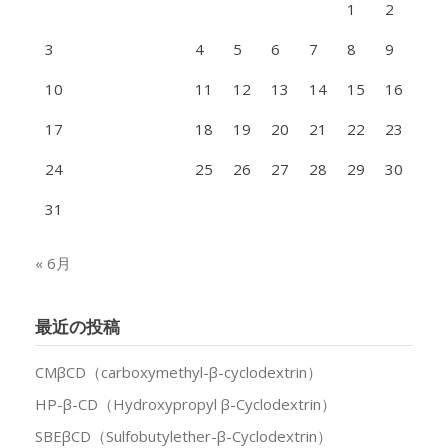
1
2
3
4
5
6
7
8
9
10
11
12
13
14
15
16
17
18
19
20
21
22
23
24
25
26
27
28
29
30
31
« 6月
最近の投稿
CMβCD（carboxymethyl-β-cyclodextrin）
HP-β-CD（Hydroxypropyl β-Cyclodextrin）
SBEβCD（Sulfobutylether-β-Cyclodextrin）