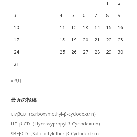
1
2
3
4
5
6
7
8
9
10
11
12
13
14
15
16
17
18
19
20
21
22
23
24
25
26
27
28
29
30
31
« 6月
最近の投稿
CMβCD（carboxymethyl-β-cyclodextrin）
HP-β-CD（Hydroxypropyl β-Cyclodextrin）
SBEβCD（Sulfobutylether-β-Cyclodextrin）