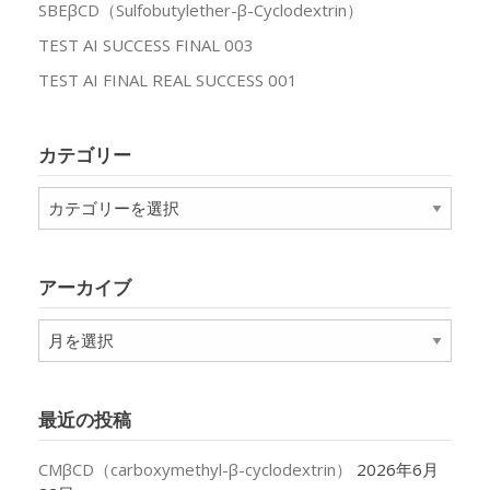
SBEβCD（Sulfobutylether-β-Cyclodextrin）
TEST AI SUCCESS FINAL 003
TEST AI FINAL REAL SUCCESS 001
カテゴリー
カ
テ
ゴ
リ
アーカイブ
ー
ア
ー
カ
イ
最近の投稿
ブ
CMβCD（carboxymethyl-β-cyclodextrin）
2026年6月