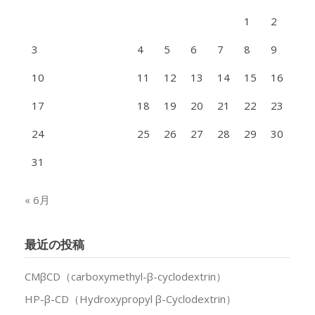
1
2
3
4
5
6
7
8
9
10
11
12
13
14
15
16
17
18
19
20
21
22
23
24
25
26
27
28
29
30
31
« 6月
最近の投稿
CMβCD（carboxymethyl-β-cyclodextrin）
HP-β-CD（Hydroxypropyl β-Cyclodextrin）