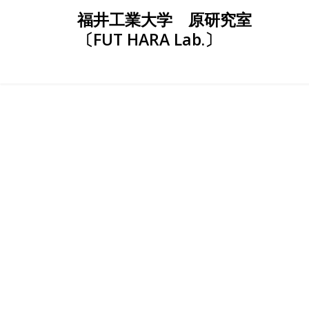
Skip
福井工業大学 原研究室
to
〔FUT HARA Lab.〕
content