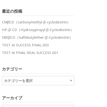
最近の投稿
CMβCD（carboxymethyl-β-cyclodextrin）
HP-β-CD（Hydroxypropyl β-Cyclodextrin）
SBEβCD（Sulfobutylether-β-Cyclodextrin）
TEST AI SUCCESS FINAL 003
TEST AI FINAL REAL SUCCESS 001
カテゴリー
カ
テ
ゴ
リ
アーカイブ
ー