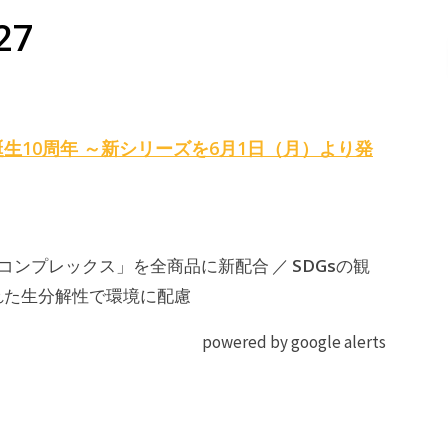
27
ズ誕生10周年 ～新シリーズを6月1日（月）より発
SDGs
2コンプレックス」を全商品に新配合 ／
の観
れた生分解性で環境に配慮
powered by google alerts