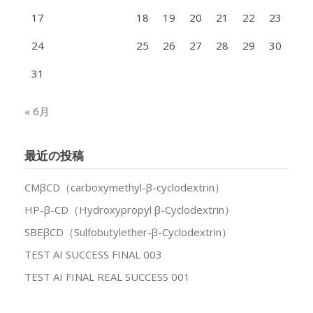
17
18
19
20
21
22
23
24
25
26
27
28
29
30
31
« 6月
最近の投稿
CMβCD（carboxymethyl-β-cyclodextrin）
HP-β-CD（Hydroxypropyl β-Cyclodextrin）
SBEβCD（Sulfobutylether-β-Cyclodextrin）
TEST AI SUCCESS FINAL 003
TEST AI FINAL REAL SUCCESS 001