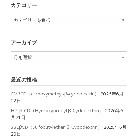
カテゴリー
カ
テ
ゴ
リ
アーカイブ
ー
ア
ー
カ
イ
最近の投稿
ブ
CMβCD（carboxymethyl-β-cyclodextrin）
2026年6月
22日
HP-β-CD（Hydroxypropyl β-Cyclodextrin）
2026年6
月21日
SBEβCD（Sulfobutylether-β-Cyclodextrin）
2026年6月
20日