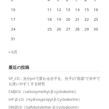
10
11
12
13
14
15
16
17
18
19
20
21
22
23
24
25
26
27
28
29
30
31
« 6月
最近の投稿
SP_CD：光やpHで変わる分子を、分子の“容器”で水中で
も使いやすくする研究
CMβCD（carboxymethyl-β-cyclodextrin）
HP-β-CD（Hydroxypropyl β-Cyclodextrin）
SBEβCD（Sulfobutylether-β-Cyclodextrin）