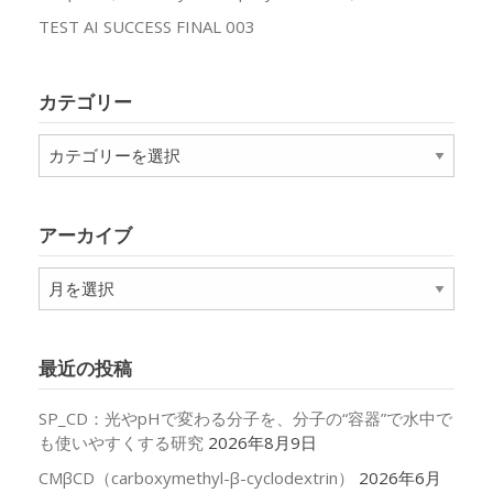
TEST AI SUCCESS FINAL 003
カテゴリー
カ
テ
ゴ
リ
アーカイブ
ー
ア
ー
カ
イ
最近の投稿
ブ
SP_CD：光やpHで変わる分子を、分子の“容器”で水中で
も使いやすくする研究
2026年8月9日
CMβCD（carboxymethyl-β-cyclodextrin）
2026年6月