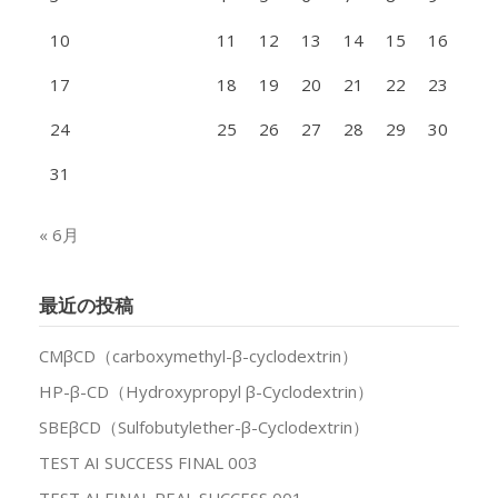
10
11
12
13
14
15
16
17
18
19
20
21
22
23
24
25
26
27
28
29
30
31
« 6月
最近の投稿
CMβCD（carboxymethyl-β-cyclodextrin）
HP-β-CD（Hydroxypropyl β-Cyclodextrin）
SBEβCD（Sulfobutylether-β-Cyclodextrin）
TEST AI SUCCESS FINAL 003
TEST AI FINAL REAL SUCCESS 001