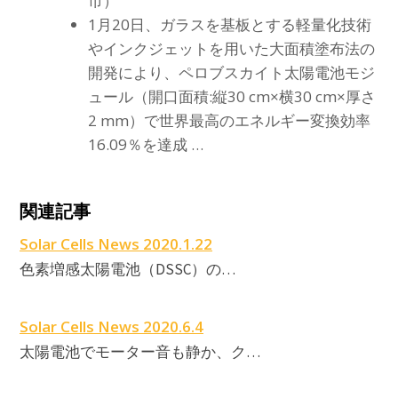
市）
1月20日、ガラスを基板とする軽量化技術
やインクジェットを用いた大面積塗布法の
開発により、ペロブスカイト太陽電池モジ
ュール（開口面積:縦30 cm×横30 cm×厚さ
2 mm）で世界最高のエネルギー変換効率
16.09％を達成 …
S
関連記事
C
Solar Cells News 2020.1.22
色素増感太陽電池（DSSC）の…
Solar Cells News 2020.6.4
太陽電池でモーター音も静か、ク…