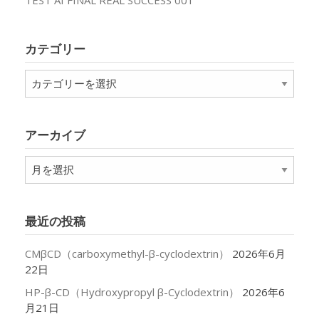
カテゴリー
カ
テ
ゴ
リ
アーカイブ
ー
ア
ー
カ
イ
最近の投稿
ブ
CMβCD（carboxymethyl-β-cyclodextrin）
2026年6月
22日
HP-β-CD（Hydroxypropyl β-Cyclodextrin）
2026年6
月21日