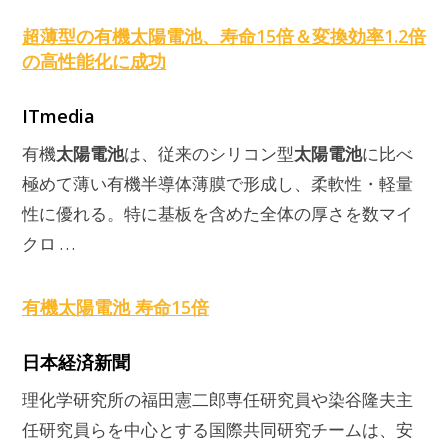
超薄型の有機
太陽電池
、寿命15倍＆変換効率1.2倍
の高性能化に成功
ITmedia
太陽電池
太陽電池
有機
は、従来のシリコン型
に比べ
極めて薄い有機半導体薄膜で形成し、柔軟性・軽量
性に優れる。特に基板を含めた全体の厚さを数マイ
クロ …
有機
太陽電池
寿命15倍
日本経済新聞
理化学研究所の福田憲二郎専任研究員や染谷隆夫主
任研究員らを中心とする国際共同研究チームは、安