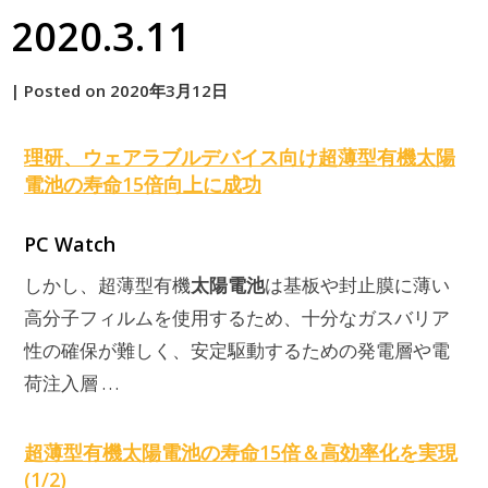
2020.3.11
by
|
Posted on
2020年3月12日
原
理研、ウェアラブルデバイス向け超薄型有機
太陽
電池
の寿命15倍向上に成功
PC Watch
太陽電池
しかし、超薄型有機
は基板や封止膜に薄い
高分子フィルムを使用するため、十分なガスバリア
性の確保が難しく、安定駆動するための発電層や電
荷注入層 …
超薄型有機
太陽電池
の寿命15倍＆高効率化を実現
(1/2)