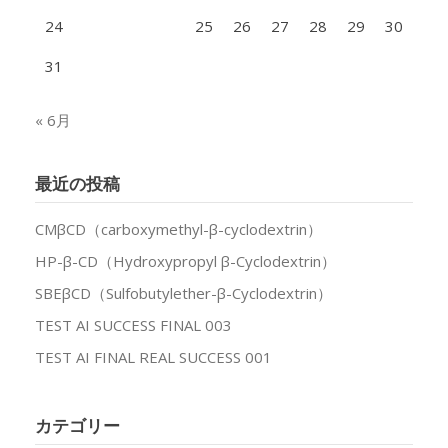
24
25
26
27
28
29
30
31
« 6月
最近の投稿
CMβCD（carboxymethyl-β-cyclodextrin）
HP-β-CD（Hydroxypropyl β-Cyclodextrin）
SBEβCD（Sulfobutylether-β-Cyclodextrin）
TEST AI SUCCESS FINAL 003
TEST AI FINAL REAL SUCCESS 001
カテゴリー