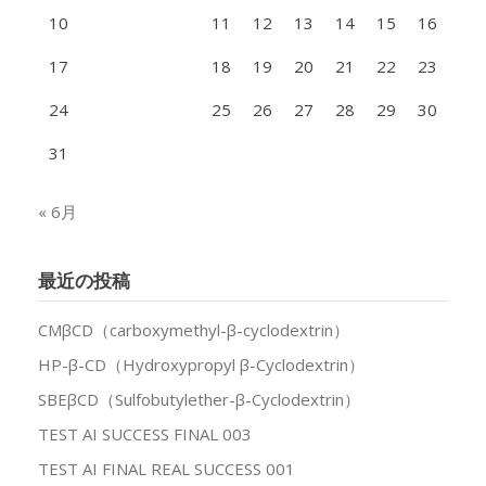
10
11
12
13
14
15
16
17
18
19
20
21
22
23
24
25
26
27
28
29
30
31
« 6月
最近の投稿
CMβCD（carboxymethyl-β-cyclodextrin）
HP-β-CD（Hydroxypropyl β-Cyclodextrin）
SBEβCD（Sulfobutylether-β-Cyclodextrin）
TEST AI SUCCESS FINAL 003
TEST AI FINAL REAL SUCCESS 001