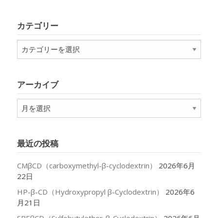
カテゴリー
カ
テ
ゴ
リ
アーカイブ
ー
ア
ー
カ
イ
最近の投稿
ブ
CMβCD（carboxymethyl-β-cyclodextrin）
2026年6月
22日
HP-β-CD（Hydroxypropyl β-Cyclodextrin）
2026年6
月21日