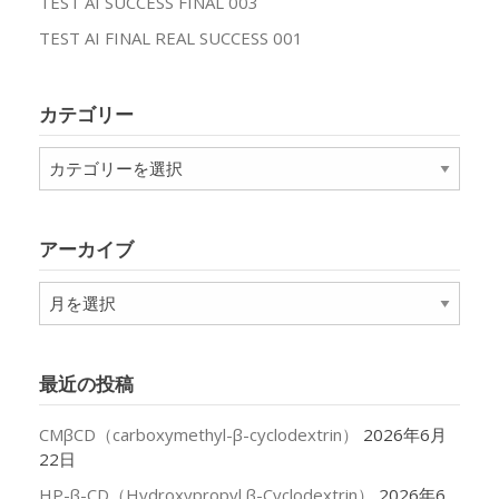
TEST AI SUCCESS FINAL 003
TEST AI FINAL REAL SUCCESS 001
カテゴリー
カ
テ
ゴ
リ
アーカイブ
ー
ア
ー
カ
イ
最近の投稿
ブ
CMβCD（carboxymethyl-β-cyclodextrin）
2026年6月
22日
HP-β-CD（Hydroxypropyl β-Cyclodextrin）
2026年6