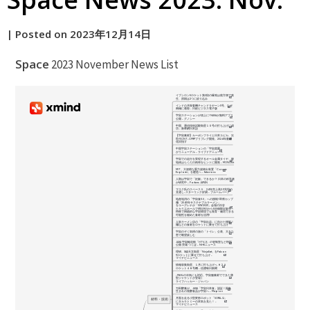
by
|
Posted on
2023年12月14日
原
Space
2023 November News List