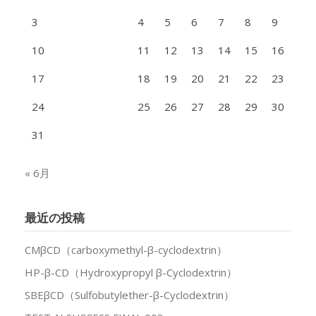
3
4
5
6
7
8
9
10
11
12
13
14
15
16
17
18
19
20
21
22
23
24
25
26
27
28
29
30
31
« 6月
最近の投稿
CMβCD（carboxymethyl-β-cyclodextrin）
HP-β-CD（Hydroxypropyl β-Cyclodextrin）
SBEβCD（Sulfobutylether-β-Cyclodextrin）