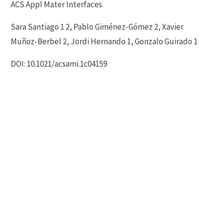
ACS Appl Mater Interfaces
Sara Santiago 1 2, Pablo Giménez-Gómez 2, Xavier
Muñoz-Berbel 2, Jordi Hernando 1, Gonzalo Guirado 1
DOI: 10.1021/acsami.1c04159