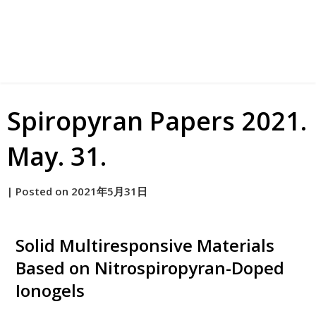
Spiropyran Papers 2021.
May. 31.
by
|
Posted on
2021年5月31日
原
Solid Multiresponsive Materials
Based on Nitrospiropyran-Doped
Ionogels