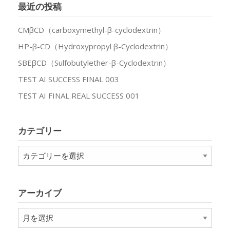
最近の投稿
CMβCD（carboxymethyl-β-cyclodextrin）
HP-β-CD（Hydroxypropyl β-Cyclodextrin）
SBEβCD（Sulfobutylether-β-Cyclodextrin）
TEST AI SUCCESS FINAL 003
TEST AI FINAL REAL SUCCESS 001
カテゴリー
カ
テ
ゴ
リ
アーカイブ
ー
ア
ー