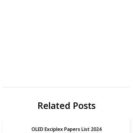
Photochromic
ACS Appl
reactions
Mater
Interfaces
Spiropyran_SPs
Related Posts
Papers
研
究
Spyropyran
OLED Exciplex Papers List 2024