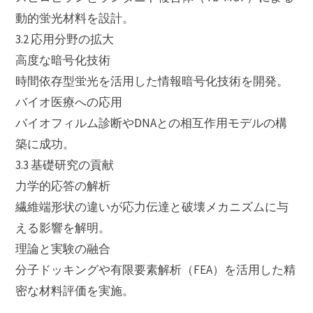
動的蛍光材料を設計。
3.2 応用分野の拡大
高度な暗号化技術
時間依存型蛍光を活用した情報暗号化技術を開発。
バイオ医療への応用
バイオフィルム診断やDNAとの相互作用モデルの構
築に成功。
3.3 基礎研究の貢献
力学的応答の解析
繊維端形状の違いが応力伝達と破壊メカニズムに与
える影響を解明。
理論と実験の融合
分子ドッキングや有限要素解析（FEA）を活用した精
密な材料評価を実施。