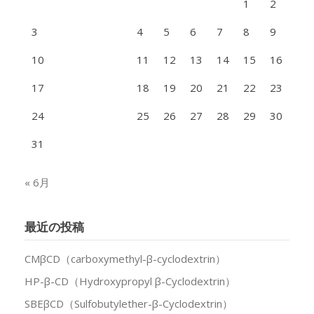
1
2
3
4
5
6
7
8
9
10
11
12
13
14
15
16
17
18
19
20
21
22
23
24
25
26
27
28
29
30
31
« 6月
最近の投稿
CMβCD（carboxymethyl-β-cyclodextrin）
HP-β-CD（Hydroxypropyl β-Cyclodextrin）
SBEβCD（Sulfobutylether-β-Cyclodextrin）