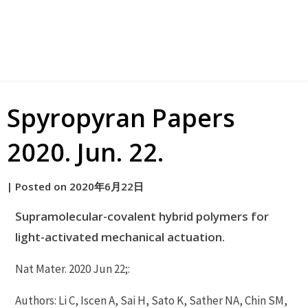
Spyropyran Papers
2020. Jun. 22.
by
|
Posted on
2020年6月22日
原
Supramolecular-covalent hybrid polymers for
light-activated mechanical actuation.
Nat Mater. 2020 Jun 22;:
Authors: Li C, Iscen A, Sai H, Sato K, Sather NA, Chin SM,