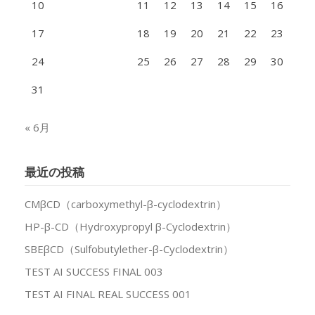
10
11
12
13
14
15
16
17
18
19
20
21
22
23
24
25
26
27
28
29
30
31
« 6月
最近の投稿
CMβCD（carboxymethyl-β-cyclodextrin）
HP-β-CD（Hydroxypropyl β-Cyclodextrin）
SBEβCD（Sulfobutylether-β-Cyclodextrin）
TEST AI SUCCESS FINAL 003
TEST AI FINAL REAL SUCCESS 001