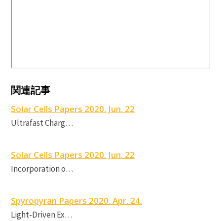
P
N
関連記事
r
M
Solar Cells Papers 2020. Jun. 22
P
Ultrafast Charg…
S
Solar Cells Papers 2020. Jun. 22
Incorporation o…
Spyropyran Papers 2020. Apr. 24.
Light-Driven Ex…