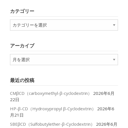
カテゴリー
カ
テ
ゴ
リ
アーカイブ
ー
ア
ー
カ
イ
最近の投稿
ブ
CMβCD（carboxymethyl-β-cyclodextrin）
2026年6月
22日
HP-β-CD（Hydroxypropyl β-Cyclodextrin）
2026年6
月21日
SBEβCD（Sulfobutylether-β-Cyclodextrin）
2026年6月