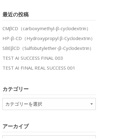
最近の投稿
CMβCD（carboxymethyl-β-cyclodextrin）
HP-β-CD（Hydroxypropyl β-Cyclodextrin）
SBEβCD（Sulfobutylether-β-Cyclodextrin）
TEST AI SUCCESS FINAL 003
TEST AI FINAL REAL SUCCESS 001
カテゴリー
カ
テ
ゴ
リ
アーカイブ
ー