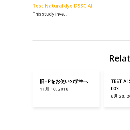
Test Natural dye DSSC AI
This study inve…
Rela
旧HPをお使いの学生へ
TEST AI
003
11月 18, 2018
6月 20, 2