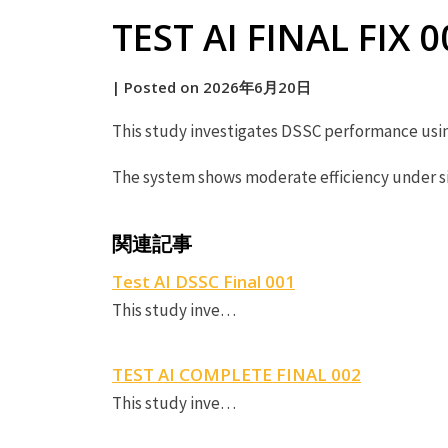
TEST AI FINAL FIX 0
by
|
Posted on
2026年6月20日
原
This study investigates DSSC performance usin
The system shows moderate efficiency under s
関連記事
Test AI DSSC Final 001
This study inve…
TEST AI COMPLETE FINAL 002
This study inve…