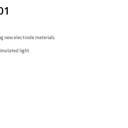
01
g new electrode materials.
imulated light.
未
分
類