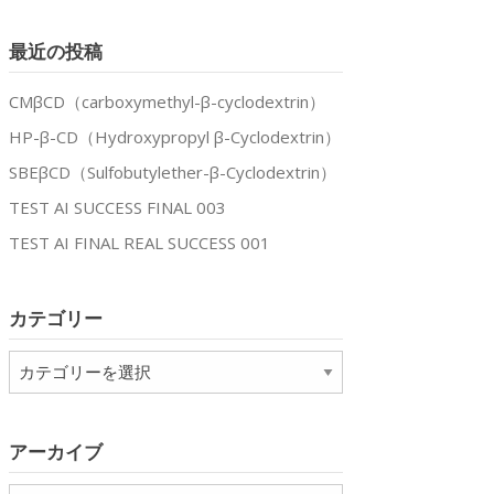
最近の投稿
CMβCD（carboxymethyl-β-cyclodextrin）
HP-β-CD（Hydroxypropyl β-Cyclodextrin）
SBEβCD（Sulfobutylether-β-Cyclodextrin）
TEST AI SUCCESS FINAL 003
TEST AI FINAL REAL SUCCESS 001
カテゴリー
カ
テ
ゴ
リ
アーカイブ
ー