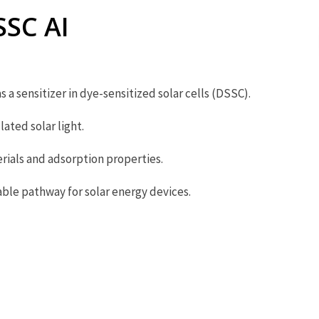
SSC AI
s a sensitizer in dye-sensitized solar cells (DSSC).
ated solar light.
rials and adsorption properties.
ble pathway for solar energy devices.
未
分
類