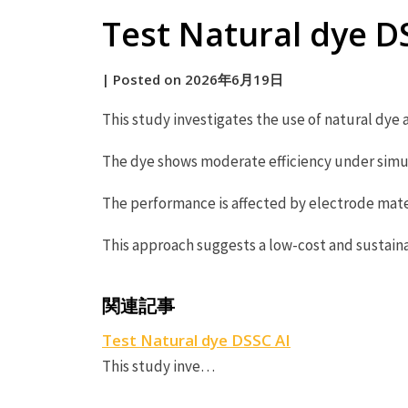
Test Natural dye D
by
|
Posted on
2026年6月19日
原
This study investigates the use of natural dye a
The dye shows moderate efficiency under simul
The performance is affected by electrode mate
This approach suggests a low-cost and sustaina
関連記事
Test Natural dye DSSC AI
This study inve…