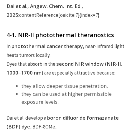
Dai et al., Angew. Chem. Int. Ed.,
2025
:contentReference[oaicite:7]{index=7}
4-1. NIR-II photothermal theranostics
photothermal cancer therapy
In
, near-infrared light
heats tumors locally.
second NIR window (NIR-II,
Dyes that absorb in the
1000–1700 nm)
are especially attractive because:
they allow deeper tissue penetration,
they can be used at higher permissible
exposure levels.
boron difluoride formazanate
Dai et al. develop a
(BDF) dye
, BDF-8OMe,