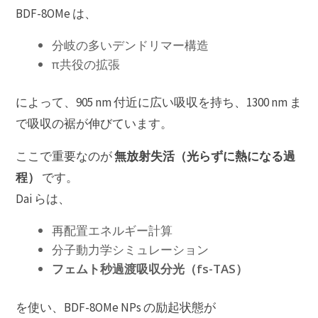
BDF-8OMe は、
分岐の多いデンドリマー構造
π共役の拡張
によって、905 nm 付近に広い吸収を持ち、1300 nm ま
で吸収の裾が伸びています。
無放射失活（光らずに熱になる過
ここで重要なのが
程）
です。
Dai らは、
再配置エネルギー計算
分子動力学シミュレーション
フェムト秒過渡吸収分光（fs-TAS）
を使い、BDF-8OMe NPs の励起状態が