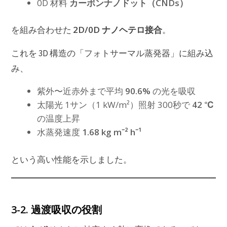
0D 材料
カーボンナノドット（CNDs）
2D/0D ナノヘテロ接合
を組み合わせた
。
これを 3D 構造の「フォトサーマル蒸発器」に組み込
み、
紫外〜近赤外まで平均
90.6%
の光を吸収
太陽光 1サン（1 kW/m²）照射 300秒で
42 ℃
の温度上昇
水蒸発速度
1.68 kg m⁻² h⁻¹
という高い性能を示しました。
3-2. 過渡吸収の役割