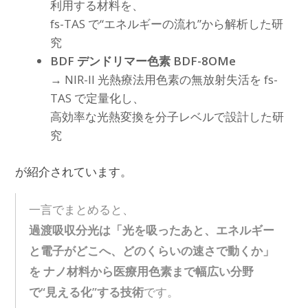
利用する材料を、
fs-TAS で“エネルギーの流れ”から解析した研
究
BDF デンドリマー色素 BDF-8OMe
→ NIR-II 光熱療法用色素の無放射失活を fs-
TAS で定量化し、
高効率な光熱変換を分子レベルで設計した研
究
が紹介されています。
一言でまとめると、
過渡吸収分光は「光を吸ったあと、エネルギー
と電子がどこへ、どのくらいの速さで動くか」
を ナノ材料から医療用色素まで幅広い分野
で“見える化”する技術
です。