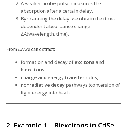
A weaker
probe
pulse measures the
absorption after a certain delay.
By scanning the delay, we obtain the time-
dependent absorbance change
ΔA(wavelength, time).
From ΔA we can extract:
formation and decay of
excitons
and
biexcitons
,
charge and energy transfer
rates,
nonradiative decay
pathways (conversion of
light energy into heat).
2. Example 1 – Biexcitons in CdSe