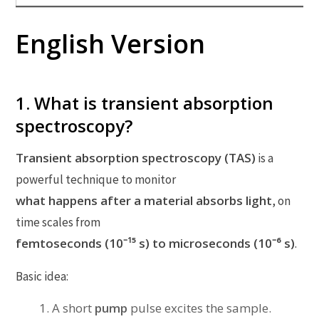
English Version
1. What is transient absorption
spectroscopy?
Transient absorption spectroscopy (TAS)
is a
powerful technique to monitor
what happens after a material absorbs light
, on
time scales from
femtoseconds (10⁻¹⁵ s) to microseconds (10⁻⁶ s)
.
Basic idea:
A short
pump
pulse excites the sample.