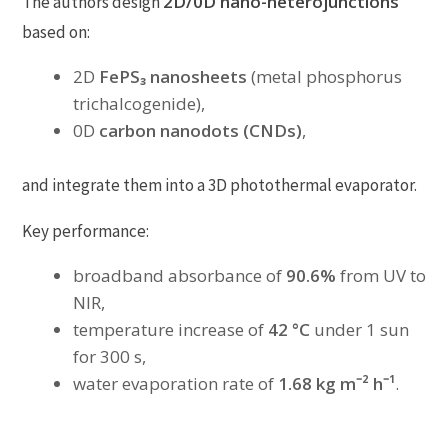
2D/0D nano-heterojunctions
The authors design
based on:
2D
FePS₃ nanosheets
(metal phosphorus
trichalcogenide),
0D
carbon nanodots (CNDs)
,
and integrate them into a 3D photothermal evaporator.
Key performance:
broadband absorbance of
90.6%
from UV to
NIR,
temperature increase of
42 °C
under 1 sun
for 300 s,
water evaporation rate of
1.68 kg m⁻² h⁻¹
.