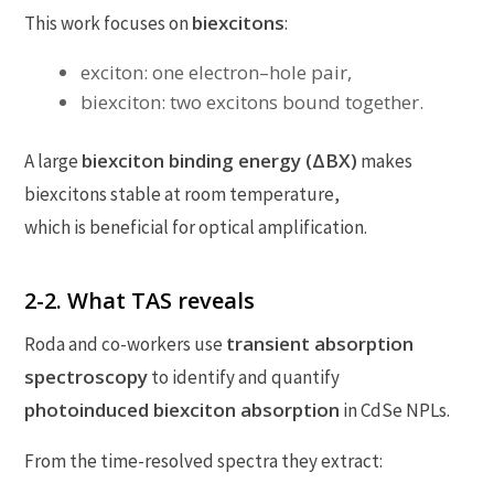
biexcitons
This work focuses on
:
exciton: one electron–hole pair,
biexciton: two excitons bound together.
biexciton binding energy (ΔBX)
A large
makes
biexcitons stable at room temperature,
which is beneficial for optical amplification.
2-2. What TAS reveals
transient absorption
Roda and co-workers use
spectroscopy
to identify and quantify
photoinduced biexciton absorption
in CdSe NPLs.
From the time-resolved spectra they extract: