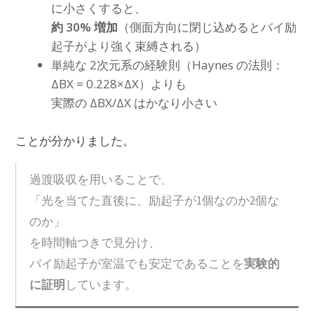
に小さくすると、
約 30% 増加
（側面方向に閉じ込めるとバイ励
起子がより強く束縛される）
単純な 2次元系の経験則（Haynes の法則：
ΔBX = 0.228×ΔX）よりも
実際の ΔBX/ΔX はかなり小さい
ことが分かりました。
過渡吸収を用いることで、
「光を当てた直後に、励起子が1個なのか2個な
のか」
を時間軸つきで見分け、
実験的
バイ励起子が室温でも安定であることを
に証明
しています。