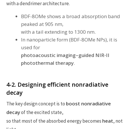
with a dendrimer architecture.
BDF-8OMe shows a broad absorption band
peaked at 905 nm,
with a tail extending to 1300 nm.
In nanoparticle form (BDF-8OMe NPs), it is
used for
photoacoustic imaging–guided NIR-II
photothermal therapy
.
4-2. Designing efficient nonradiative
decay
boost nonradiative
The key design concept is to
decay
of the excited state,
heat
so that most of the absorbed energy becomes
, not