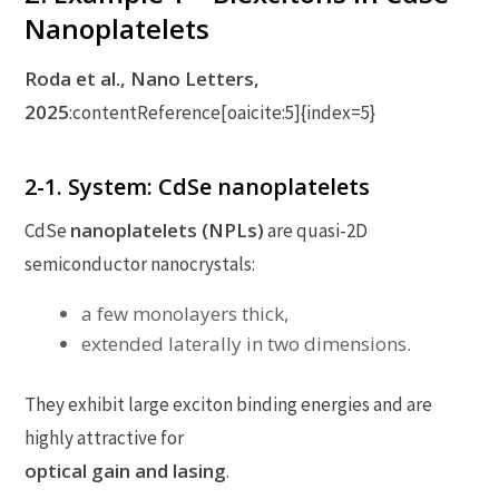
Nanoplatelets
Roda et al., Nano Letters,
2025
:contentReference[oaicite:5]{index=5}
2-1. System: CdSe nanoplatelets
nanoplatelets (NPLs)
CdSe
are quasi-2D
semiconductor nanocrystals:
a few monolayers thick,
extended laterally in two dimensions.
They exhibit large exciton binding energies and are
highly attractive for
optical gain and lasing
.