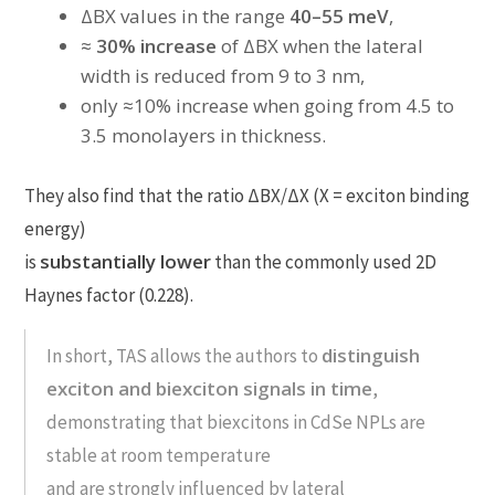
ΔBX values in the range
40–55 meV
,
≈
30% increase
of ΔBX when the lateral
width is reduced from 9 to 3 nm,
only ≈10% increase when going from 4.5 to
3.5 monolayers in thickness.
They also find that the ratio ΔBX/ΔX (X = exciton binding
energy)
substantially lower
is
than the commonly used 2D
Haynes factor (0.228).
distinguish
In short, TAS allows the authors to
exciton and biexciton signals in time
,
demonstrating that biexcitons in CdSe NPLs are
stable at room temperature
and are strongly influenced by lateral