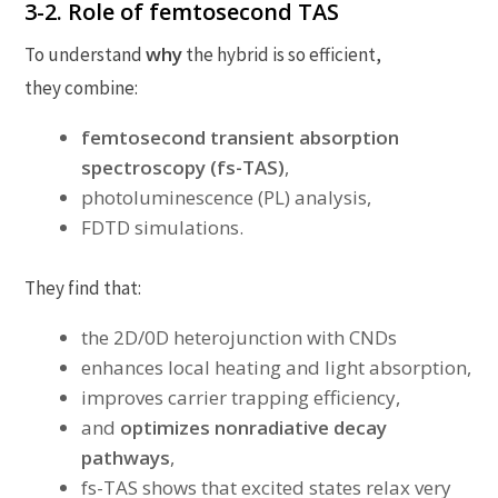
3-2. Role of femtosecond TAS
why
To understand
the hybrid is so efficient,
they combine:
femtosecond transient absorption
spectroscopy (fs-TAS)
,
photoluminescence (PL) analysis,
FDTD simulations.
They find that:
the 2D/0D heterojunction with CNDs
enhances local heating and light absorption,
improves carrier trapping efficiency,
and
optimizes nonradiative decay
pathways
,
fs-TAS shows that excited states relax very