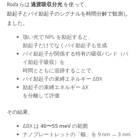
過渡吸収分光
Roda らは
を使って、
励起子とバイ励起子のシグナルを時間分解で観測し
ました。
強い光で NPL を励起すると、
励起子だけでなくバイ励起子も生成
バイ励起子が関係する特有の吸収バンド（バ
イ励起子吸収）を
時間とともに追跡することで、
バイ励起子の束縛エネルギー ΔBX
励起子の束縛エネルギー ΔX
を分離して評価
その結果、
ΔBX は
40〜55 meV
の範囲
ナノプレートレットの「幅」を 9 nm → 3 nm