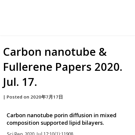
Carbon nanotube &
Fullerene Papers 2020.
Jul. 17.
by
|
Posted on
2020年7月17日
原
Carbon nanotube porin diffusion in mixed
composition supported lipid bilayers.
Sci Rep. 2020 Jul 17;10(1):11908