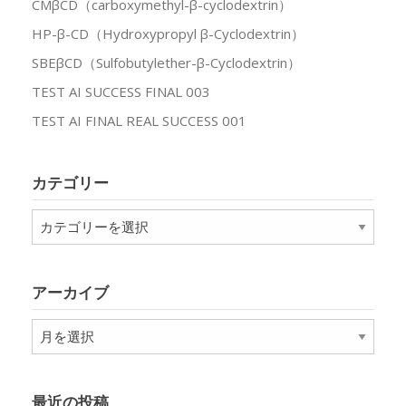
CMβCD（carboxymethyl-β-cyclodextrin）
HP-β-CD（Hydroxypropyl β-Cyclodextrin）
SBEβCD（Sulfobutylether-β-Cyclodextrin）
TEST AI SUCCESS FINAL 003
TEST AI FINAL REAL SUCCESS 001
カテゴリー
カ
テ
ゴ
リ
アーカイブ
ー
ア
ー
カ
イ
最近の投稿