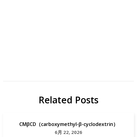
carbon
carbon
nanotubes
nanotubes
研
Papers
Related Posts
究
Scientific_Report
CMβCD（carboxymethyl-β-cyclodextrin）
6月 22, 2026