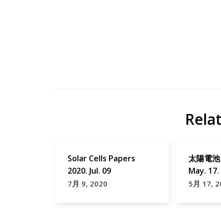
太陽
Materials
電池
(Basel)
DSSC
Organic
Rela
研
Solar
究
Cells
Papers
Solar Cells Papers
太陽電池 N
2020. Jul. 09
May. 17.
Solar
7月 9, 2020
5月 17, 2
Cell