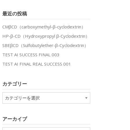
最近の投稿
CMβCD（carboxymethyl-β-cyclodextrin）
HP-β-CD（Hydroxypropyl β-Cyclodextrin）
SBEβCD（Sulfobutylether-β-Cyclodextrin）
TEST AI SUCCESS FINAL 003
TEST AI FINAL REAL SUCCESS 001
カテゴリー
カ
テ
ゴ
リ
アーカイブ
ー