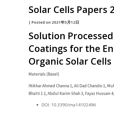
Solar Cells Papers 
by
|
Posted on
2021年5月12日
原
Solution Processed
Coatings for the En
Organic Solar Cells
Materials (Basel)
Iftikhar Ahmed Channa 1, Ali Dad Chandio 1, 
Bhatti 1 2, Abdul Karim Shah 3, Fayaz Hussain 
DOI: 10.3390/ma14102496