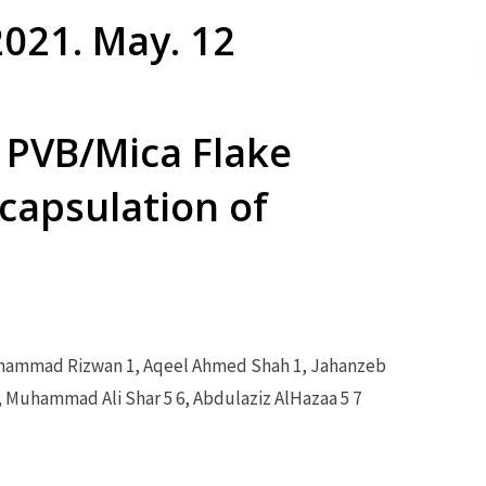
2021. May. 12
 PVB/Mica Flake
capsulation of
Muhammad Rizwan 1, Aqeel Ahmed Shah 1, Jahanzeb
4, Muhammad Ali Shar 5 6, Abdulaziz AlHazaa 5 7