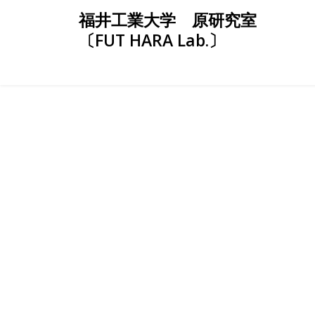
Skip
福井工業大学 原研究室
to
〔FUT HARA Lab.〕
content