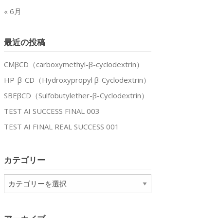
« 6月
最近の投稿
CMβCD（carboxymethyl-β-cyclodextrin）
HP-β-CD（Hydroxypropyl β-Cyclodextrin）
SBEβCD（Sulfobutylether-β-Cyclodextrin）
TEST AI SUCCESS FINAL 003
TEST AI FINAL REAL SUCCESS 001
カテゴリー
カ
テ
ゴ
リ