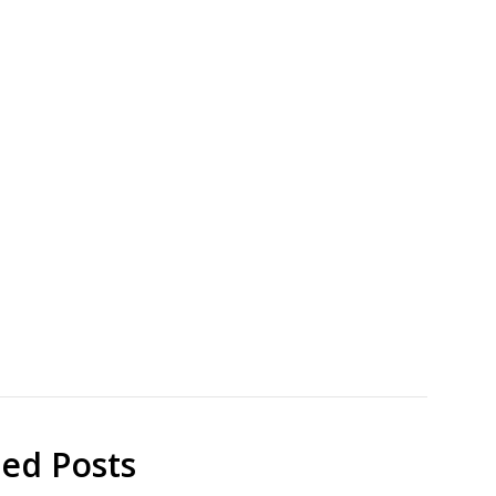
Cyclode
Chem
Commu
研
究
cyclode
Papers
ted Posts