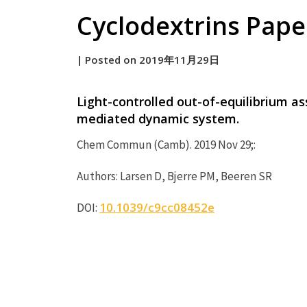
Cyclodextrins Paper
by
|
Posted on
2019年11月29日
原
Light-controlled out-of-equilibrium a
mediated dynamic system.
Chem Commun (Camb). 2019 Nov 29;:
Authors: Larsen D, Bjerre PM, Beeren SR
10.1039/c9cc08452e
DOI: