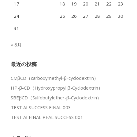
17
18
19
20
21
22
23
24
25
26
27
28
29
30
31
« 6月
最近の投稿
CMβCD（carboxymethyl-β-cyclodextrin）
HP-β-CD（Hydroxypropyl β-Cyclodextrin）
SBEβCD（Sulfobutylether-β-Cyclodextrin）
TEST AI SUCCESS FINAL 003
TEST AI FINAL REAL SUCCESS 001