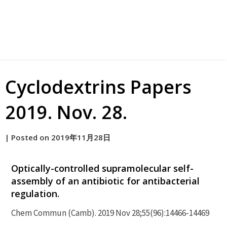
Cyclodextrins Papers
2019. Nov. 28.
by
|
Posted on
2019年11月28日
原
Optically-controlled supramolecular self-
assembly of an antibiotic for antibacterial
regulation.
Chem Commun (Camb). 2019 Nov 28;55(96):14466-14469