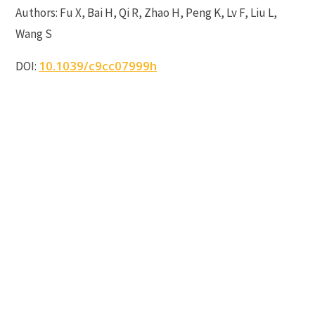
Authors: Fu X, Bai H, Qi R, Zhao H, Peng K, Lv F, Liu L,
Wang S
10.1039/c9cc07999h
DOI: