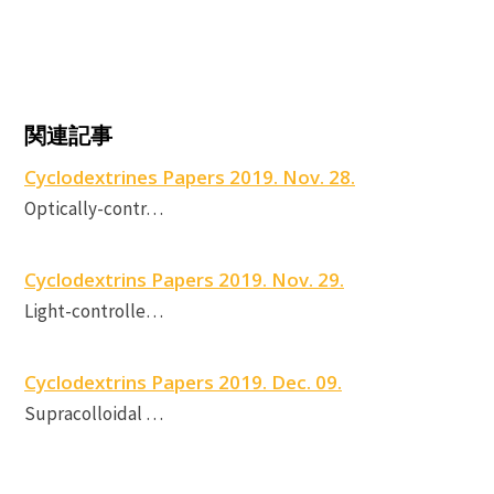
C
関連記事
Cyclodextrines Papers 2019. Nov. 28.
c
Optically-contr…
P
Cyclodextrins Papers 2019. Nov. 29.
Light-controlle…
Cyclodextrins Papers 2019. Dec. 09.
Supracolloidal …