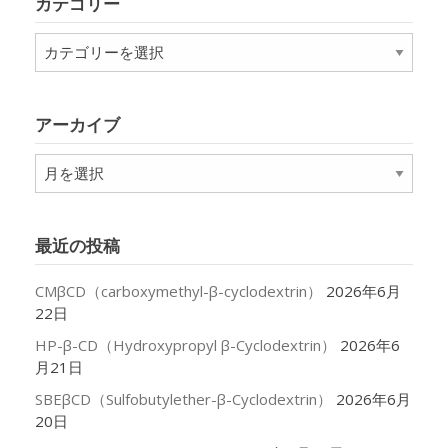
カテゴリー
カ
テ
ゴ
リ
アーカイブ
ー
ア
ー
カ
イ
最近の投稿
ブ
CMβCD（carboxymethyl-β-cyclodextrin）
2026年6月
22日
HP-β-CD（Hydroxypropyl β-Cyclodextrin）
2026年6
月21日
SBEβCD（Sulfobutylether-β-Cyclodextrin）
2026年6月
20日