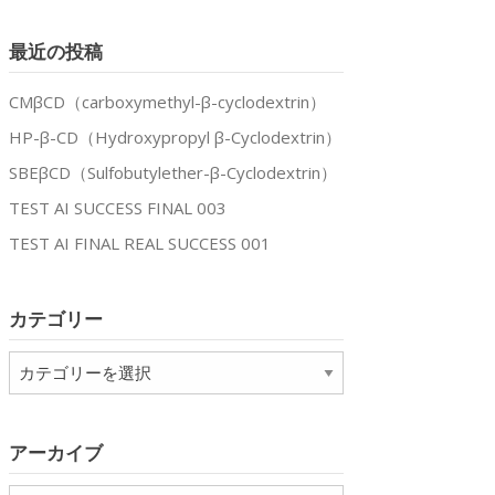
最近の投稿
CMβCD（carboxymethyl-β-cyclodextrin）
HP-β-CD（Hydroxypropyl β-Cyclodextrin）
SBEβCD（Sulfobutylether-β-Cyclodextrin）
TEST AI SUCCESS FINAL 003
TEST AI FINAL REAL SUCCESS 001
カテゴリー
カ
テ
ゴ
リ
アーカイブ
ー
xtrin