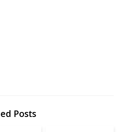
研
Int Ed
究
Engl.
cyclode
Papers
ted Posts