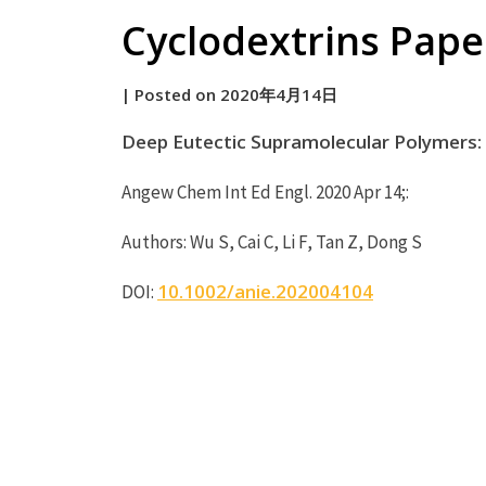
Cyclodextrins Paper
by
|
Posted on
2020年4月14日
原
Deep Eutectic Supramolecular Polymers:
Angew Chem Int Ed Engl. 2020 Apr 14;:
Authors: Wu S, Cai C, Li F, Tan Z, Dong S
10.1002/anie.202004104
DOI: