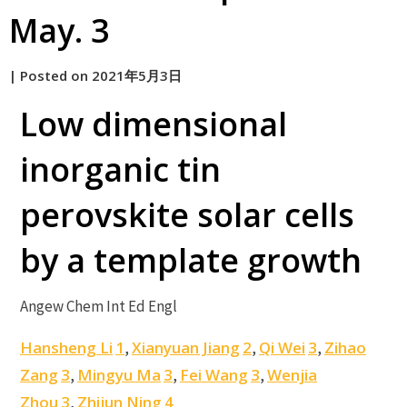
May. 3
by
|
Posted on
2021年5月3日
原
Low dimensional
inorganic tin
perovskite solar cells
by a template growth
Angew Chem Int Ed Engl
Hansheng Li
1
Xianyuan Jiang
2
Qi Wei
3
Zihao
,
,
,
Zang
3
Mingyu Ma
3
Fei Wang
3
Wenjia
,
,
,
Zhou
3
Zhijun Ning
4
,