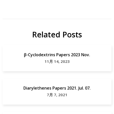
太陽
Angew
電池
Chem
DSSC
Int Ed
Engl.
Related Posts
研
究
Papers
Solar
β-Cyclodextrins Papers 2023 Nov.
Cell
11月 14, 2023
Diarylethenes Papers 2021. Jul. 07.
7月 7, 2021