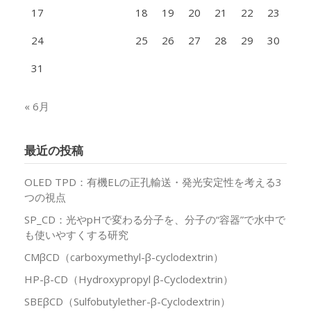
17
18
19
20
21
22
23
24
25
26
27
28
29
30
31
« 6月
最近の投稿
OLED TPD：有機ELの正孔輸送・発光安定性を考える3
つの視点
SP_CD：光やpHで変わる分子を、分子の“容器”で水中で
も使いやすくする研究
CMβCD（carboxymethyl-β-cyclodextrin）
HP-β-CD（Hydroxypropyl β-Cyclodextrin）
SBEβCD（Sulfobutylether-β-Cyclodextrin）