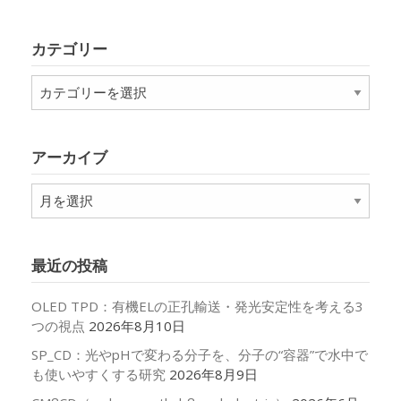
カテゴリー
カ
テ
ゴ
リ
アーカイブ
ー
ア
ー
カ
イ
最近の投稿
ブ
OLED TPD：有機ELの正孔輸送・発光安定性を考える3
つの視点
2026年8月10日
SP_CD：光やpHで変わる分子を、分子の“容器”で水中で
も使いやすくする研究
2026年8月9日