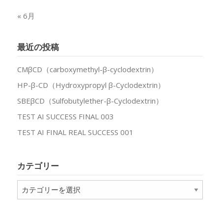
« 6月
最近の投稿
CMβCD（carboxymethyl-β-cyclodextrin）
HP-β-CD（Hydroxypropyl β-Cyclodextrin）
SBEβCD（Sulfobutylether-β-Cyclodextrin）
TEST AI SUCCESS FINAL 003
TEST AI FINAL REAL SUCCESS 001
カテゴリー
カ
テ
ゴ
リ