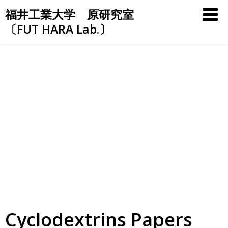
Skip
福井工業大学 原研究室
to
〔FUT HARA Lab.〕
content
Cyclodextrins Papers