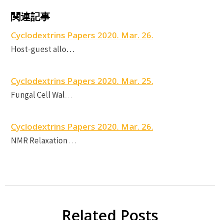
C
関連記事
Cyclodextrins Papers 2020. Mar. 26.
c
Host-guest allo…
P
Cyclodextrins Papers 2020. Mar. 25.
p
Fungal Cell Wal…
Cyclodextrins Papers 2020. Mar. 26.
s
NMR Relaxation …
Related Posts